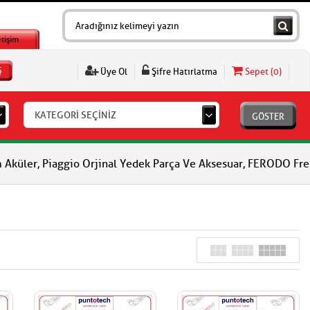
etişim
Ş
Üye Ol
Şifre Hatırlatma
Sepet (
0
)
KATEGORİ SEÇİNİZ
GÖSTER
Piaggio Orjinal Yedek Parça Ve Aksesuar, FERODO Fren Balataları