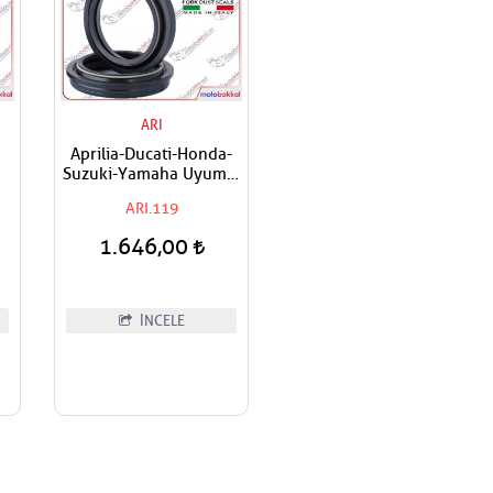
ARI
Aprilia-Ducati-Honda-
Suzuki-Yamaha Uyumlu
O
ARI Ön Amortisör Toz
ARI.119
ı
Keçesi
1.646,00
İNCELE