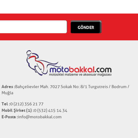
GÖNDER
Adres :
Bahçelievler Mah. 7027 Sokak No: 8/1 Turgutreis / Bodrum /
Muğla
Tel :
0 (212) 356 21 77
Mobil Şirket (1) :
0 (532) 415 14 34
E-Posta :
info@motobakkal.com