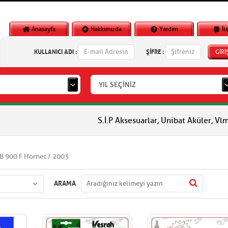
Anasayfa
Hakkımızda
Yardım
İl
KULLANICI ADI :
ŞİFRE :
GİRİ
YIL SEÇİNİZ
S.İ.P Aksesuarlar, Unibat Aküler, Vlm Aküler, 
B 900 F Hornet / 2003
ARAMA