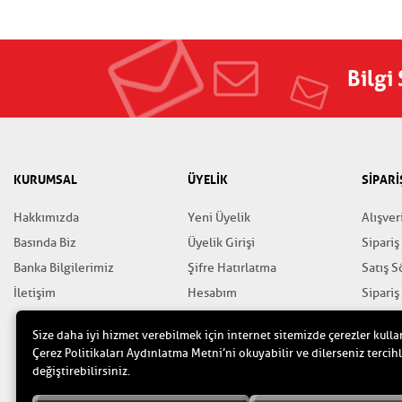
Bilgi
KURUMSAL
ÜYELİK
SİPARİ
Hakkımızda
Yeni Üyelik
Alışver
Basında Biz
Üyelik Girişi
Sipariş
Banka Bilgilerimiz
Şifre Hatırlatma
Satış 
İletişim
Hesabım
Sipariş
Favorilerim
Gizlili
Size daha iyi hizmet verebilmek için internet sitemizde çerezler kulla
Yardım
Çerez Politikaları Aydınlatma Metni’ni okuyabilir ve dilerseniz tercihl
değiştirebilirsiniz.