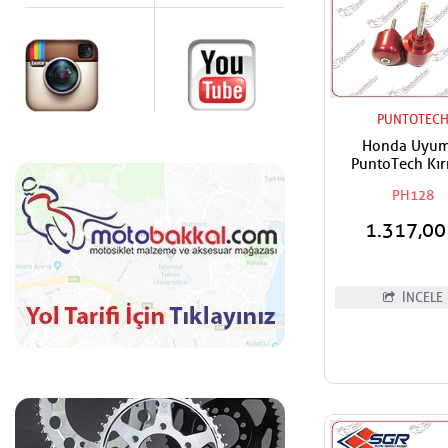
PUNTOTEC
Honda Uyum
PuntoTech Kır
Denge,Gidon T
PH128
1.317,0
İNCELE