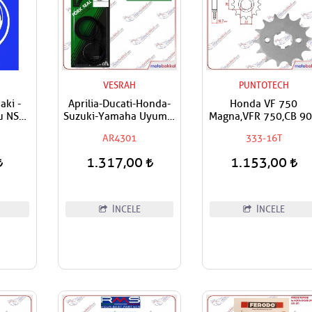
VESRAH
PUNTOTECH
aki -
Aprilia-Ducati-Honda-
Honda VF 750
Suzuki-Yamaha Uyumlu
Magna,VFR 750,CB 9
- Ön
VESRAH Ön Amortisör
F,Hornet,CBR 900 RR,
AR4301
333-16T
 Teker
Yağ Keçesi
1000,CBF 1000,CBR
r Sol
1000,Fireblade,VTR
1.317,00
1.153,00
yası
1000,Fire Storm
Uyumlu Puntotech Ö
Dişli
İNCELE
İNCELE