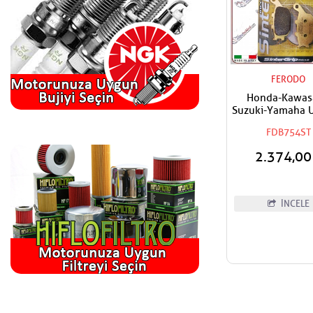
FERODO
Honda-Kawas
Suzuki-Yamaha 
FERODO Sinter
FDB754ST
Fren Balata
2.374,0
İNCELE