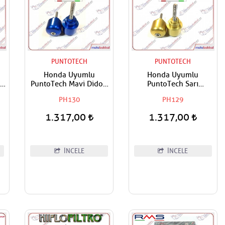
PUNTOTECH
PUNTOTECH
Honda Uyumlu
Honda Uyumlu
00
PuntoTech Mavi Didon
PuntoTech Sarı
CB
Denge,Gidon Topuzu
Denge,Gidon Topuzu
PH130
PH129
1.317,00
1.317,00
n
İNCELE
İNCELE