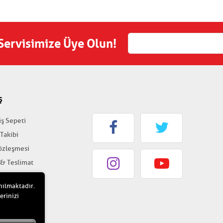
 Servisimize Üye Olun!
Ş
iş Sepeti
 Takibi
Sözleşmesi
 & Teslimat
k & Güvenlik
nılmaktadır.
erinizi