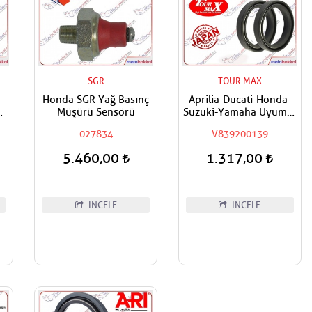
SGR
TOUR MAX
Honda SGR Yağ Basınç
Aprilia-Ducati-Honda-
R
Müşürü Sensörü
Suzuki-Yamaha Uyumlu
Tourmax Ön Amortisör
027834
V839200139
Yağ Keçesi
5.460,00
1.317,00
İNCELE
İNCELE