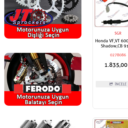
SGR
Honda VF,VT 600
Shadow,CB 9
Hornet SGR Ark
0278086
Müşürü
1.835,0
İNCELE