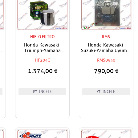
HIFLO FILTRO
RMS
Honda-Kawasaki-
Honda-Kawasaki-
lu
Triumph-Yamaha
Suzuki-Yamaha Uyumlu
Uyumlu Hiflo Yağ
RMS Organik Arka Fren
HF204C
RMS0930
Filtresi
Balatası
1.374,00
790,00
İNCELE
İNCELE