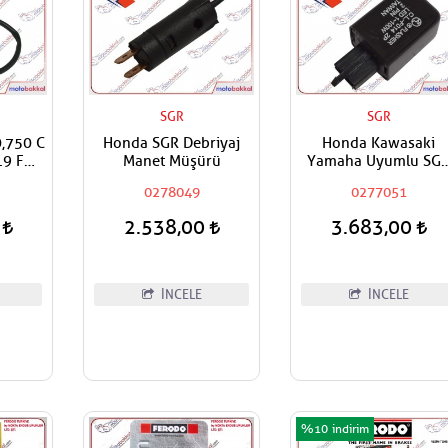
SGR
SGR
,750 C
Honda SGR Debriyaj
Honda Kawasaki
19 F
Manet Müşürü
Yamaha Uyumlu SG
a Fren
Sinyal Flaşörü Röle
0278049
0277051
0
2.538,00
3.683,00
İNCELE
İNCELE
%10