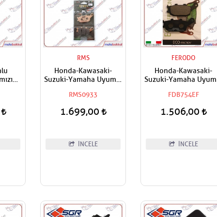
H
RMS
FERODO
lu
Honda-Kawasaki-
Honda-Kawasaki-
mızı
Suzuki-Yamaha Uyumlu
Suzuki-Yamaha Uyum
opuzu
RMS Sinter Arka Fren
FERODO Arka Fren
RMS0933
FDB754EF
Balatası
Balatası Eco
0
1.699,00
1.506,00
İNCELE
İNCELE