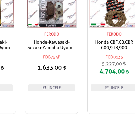
FERODO
FERODO
aki-
Honda-Kawasaki-
Honda CBF,CB,CBR
Uyumlu
Suzuki-Yamaha Uyumlu
600,918,900
 Arka
FERODO Organik Arka
RR,F,Hornet FEROD
FDB754P
FCD0135
sı
Fren Balatası
Debriyaj Balata Takım
5.227,00
0
1.633,00
4.704,00
İNCELE
İNCELE