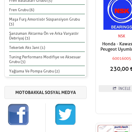
Fren Balataları Grubu (5)
Fren Grubu (6)
Maşa Furş Amortisör Süspansiyon Grubu
(3)
Şanzuman Aktarma Ön ve Arka Varyatör
NSK
Debriyaj (3)
Honda - Kawas
Tekerlek Aks Jant (1)
Peugeot Uyumlu NSK
Ön Teker Sağ 
Tuning Performans Modifiye ve Aksesuar
60016005
Teker Sol- Arka
Grubu (3)
Sağ - Arka Teke
230,00
Rulmanı - Bil
Yağlama Ve Pompa Grubu (2)
İNCELE