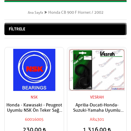
Honda CB 900 F Hornet / 2002
Ana Sayfa
FİLTRELE
NSK
VESRAH
Honda - Kawasaki - Peugeot
Aprilia-Ducati-Honda-
Uyumlu NSK Ön Teker Sağ -
Suzuki-Yamaha Uyumlu
Ön Teker Sol- Arka Teker
VESRAH Ön Amortisör Yağ
60016005
AR4301
Sağ - Arka Teker Sol
Keçesi
Rulmanı - Bilyası
230,00
1.316,00