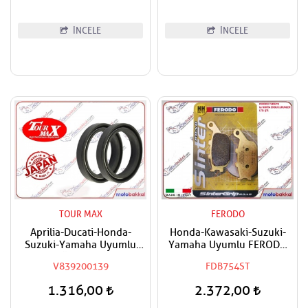
İNCELE
İNCELE
TOUR MAX
FERODO
Aprilia-Ducati-Honda-
Honda-Kawasaki-Suzuki-
Suzuki-Yamaha Uyumlu
Yamaha Uyumlu FERODO
Tourmax Ön Amortisör Yağ
Sinter Arka Fren Balatası
V839200139
FDB754ST
Keçesi
1.316,00
2.372,00