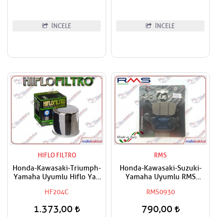
İNCELE
İNCELE
HIFLO FILTRO
RMS
Honda-Kawasaki-Triumph-
Honda-Kawasaki-Suzuki-
Yamaha Uyumlu Hiflo Yağ
Yamaha Uyumlu RMS
Filtresi
Organik Arka Fren Balatası
HF204C
RMS0930
1.373,00
790,00