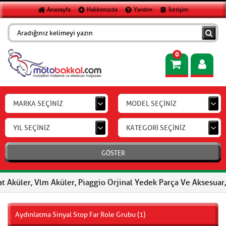
Anasayfa
Hakkımızda
Yardım
İletişim
0
MARKA SEÇİNİZ
MODEL SEÇİNİZ
YIL SEÇİNİZ
KATEGORİ SEÇİNİZ
GÖSTER
er, Vlm Aküler, Piaggio Orjinal Yedek Parça Ve Aksesuar, FERODO 
Aydınlatma Sinyal Stop Far Role Grubu (1)