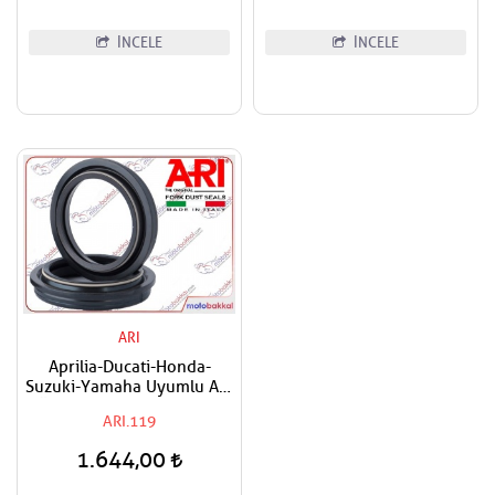
İNCELE
İNCELE
ARI
Aprilia-Ducati-Honda-
Suzuki-Yamaha Uyumlu ARI
Ön Amortisör Toz Keçesi
ARI.119
1.644,00