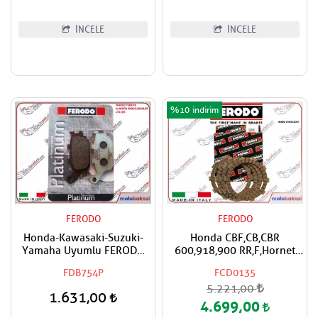
İNCELE
İNCELE
%10
FERODO
FERODO
Honda-Kawasaki-Suzuki-
Honda CBF,CB,CBR
Yamaha Uyumlu FERODO
600,918,900 RR,F,Hornet
Organik Arka Fren Balatası
FERODO Debriyaj Balata
FDB754P
FCD0135
Takımı
5.221,00
1.631,00
4.699,00