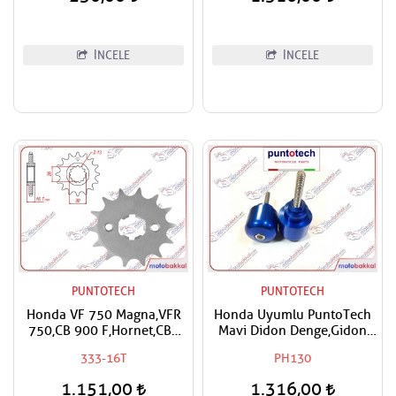
İNCELE
İNCELE
PUNTOTECH
PUNTOTECH
Honda VF 750 Magna,VFR
Honda Uyumlu PuntoTech
750,CB 900 F,Hornet,CBR
Mavi Didon Denge,Gidon
900 RR,CB 1000,CBF
Topuzu
333-16T
PH130
1000,CBR
1000,Fireblade,VTR
1.151,00
1.316,00
1000,Fire Storm Uyumlu