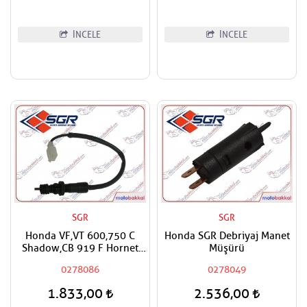
İNCELE
İNCELE
SGR
SGR
Honda VF,VT 600,750 C
Honda SGR Debriyaj Manet
Shadow,CB 919 F Hornet
Müşürü
SGR Arka Fren Müşürü
0278086
0278049
1.833,00
2.536,00