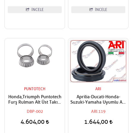
İNCELE
İNCELE
PUNTOTECH
ARI
Honda,Triumph Puntotech
Aprilia-Ducati-Honda-
Furş Rulman Alt Üst Takım
Suzuki-Yamaha Uyumlu ARI
Ön Mesnet Maşa Bilyası
Ön Amortisör Toz Keçesi
DBP-002
ARI.119
4.604,00
1.644,00