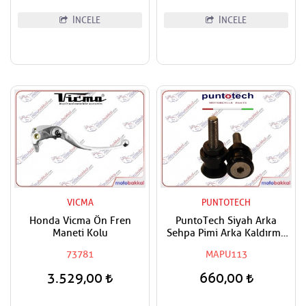
İNCELE
İNCELE
VICMA
PUNTOTECH
Honda Vicma Ön Fren
PuntoTech Siyah Arka
Maneti Kolu
Sehpa Pimi Arka Kaldırma
Makarası - Swingarm Spools
73781
MAPU113
Sliders M8
3.529,00
660,00