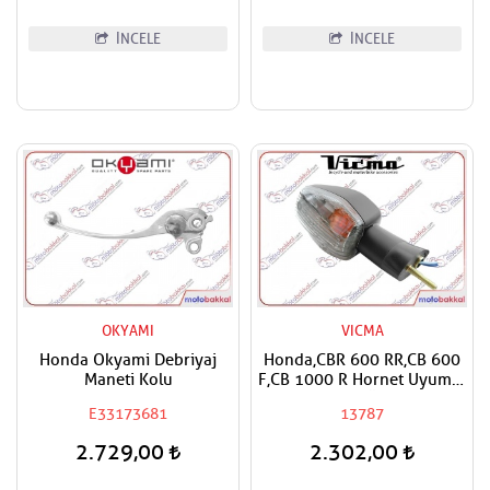
İNCELE
İNCELE
OKYAMI
VICMA
Honda Okyami Debriyaj
Honda,CBR 600 RR,CB 600
Maneti Kolu
F,CB 1000 R Hornet Uyumlu
Vicma Sağ Ön Sinyal
E33173681
13787
2.729,00
2.302,00