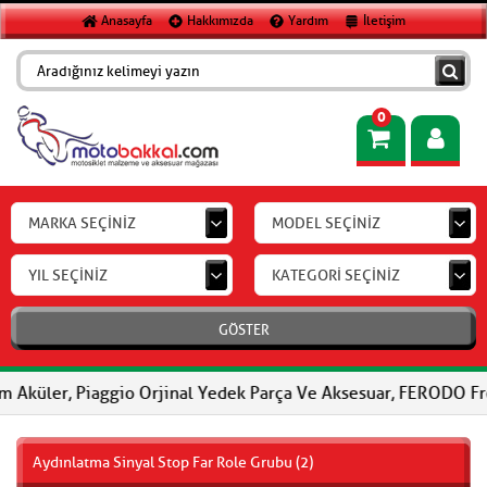
Anasayfa
Hakkımızda
Yardım
İletişim
0
MARKA SEÇİNİZ
MODEL SEÇİNİZ
YIL SEÇİNİZ
KATEGORİ SEÇİNİZ
GÖSTER
 Piaggio Orjinal Yedek Parça Ve Aksesuar, FERODO Fren Balatalar
Aydınlatma Sinyal Stop Far Role Grubu (2)