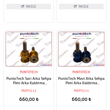
İNCELE
İNCELE
PUNTOTECH
PUNTOTECH
PuntoTech Sarı Arka Sehpa
PuntoTech Mavi Arka Sehpa
Pimi Arka Kaldırma
Pimi Arka Kaldırma
Makarası - Swingarm Spools
Makarası - Swingarm Spools
MAPU112
MAPU111
Sliders M8
Sliders M8
660,00
660,00