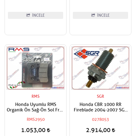
İNCELE
İNCELE
RMS
SGR
Honda Uyumlu RMS
Honda CBR 1000 RR
Organik Ön Sağ-Ön Sol Fren
Fireblade 2004-2007 SGR
Balatası
Nötr Swich Vites Boş
RMS2950
0278053
Müşürü
1.053,00
2.914,00