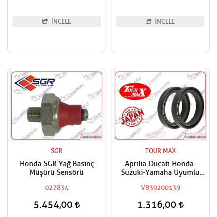
İNCELE
İNCELE
SGR
TOUR MAX
Honda SGR Yağ Basınç
Aprilia-Ducati-Honda-
Müşürü Sensörü
Suzuki-Yamaha Uyumlu
Tourmax Ön Amortisör Yağ
027834
V839200139
Keçesi
5.454,00
1.316,00