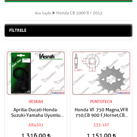
Honda CB 1000 R / 2012
Ana Sayfa
FİLTRELE
VESRAH
PUNTOTECH
Aprilia-Ducati-Honda-
Honda VF 750 Magna,VFR
Suzuki-Yamaha Uyumlu
750,CB 900 F,Hornet,CBR
VESRAH Ön Amortisör Yağ
900 RR,CB 1000,CBF
AR4301
333-16T
Keçesi
1000,CBR
1000,Fireblade,VTR
1.316,00
1.151,00