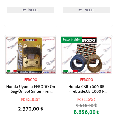
İNCELE
İNCELE
%10
FERODO
FERODO
Honda Uyumlu FERODO Ön
Honda CBR 1000 RR
Sağ-Ön Sol Sinter Fren
Fireblade,CB 1000 R
Balatası
FERODO Debriyaj Balata ve
FDB2181ST
FCS1103/2
Sac Takımı
9.618,00
2.372,00
8.656,00