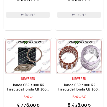
1000,Fire Storm Uyumlu
Puntotech Ön Dişli
İNCELE
İNCELE
NEWFREN
NEWFREN
Honda CBR 1000 RR
Honda CBR 1000 RR
Fireblade,Honda CB 1000
Fireblade,Honda CB 1000
R,ABS NEW FREN Debriyaj
R,ABS NEW FREN Debriyaj
F2637
F2637AC
Balata Takımı
Ve Sac Balata Takımı
4.776,00
8.438,00