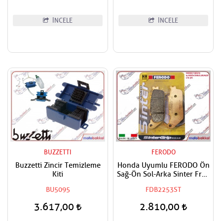
İNCELE
İNCELE
BUZZETTI
FERODO
Buzzetti Zincir Temizleme
Honda Uyumlu FERODO Ön
Kiti
Sağ-Ön Sol-Arka Sinter Fren
Balatası
BU5095
FDB2253ST
3.617,00
2.810,00