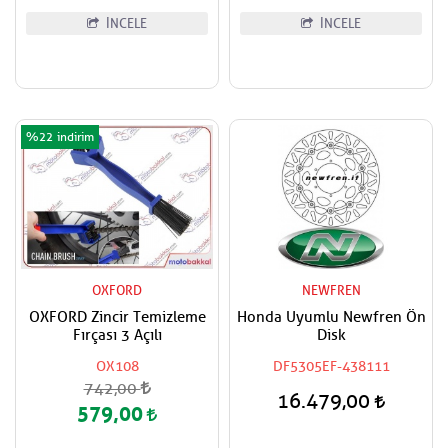
İNCELE
İNCELE
%22
OXFORD
NEWFREN
OXFORD Zincir Temizleme
Honda Uyumlu Newfren Ön
Fırçası 3 Açılı
Disk
OX108
DF5305EF-438111
742,00
16.479,00
579,00