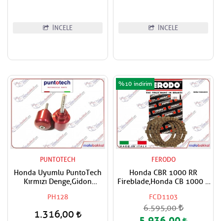
İNCELE
İNCELE
%10
PUNTOTECH
FERODO
Honda Uyumlu PuntoTech
Honda CBR 1000 RR
Kırmızı Denge,Gidon
Fireblade,Honda CB 1000 R
Topuzu
Ferodo Debriyaj Balatası
PH128
FCD1103
6.595,00
1.316,00
5.936,00