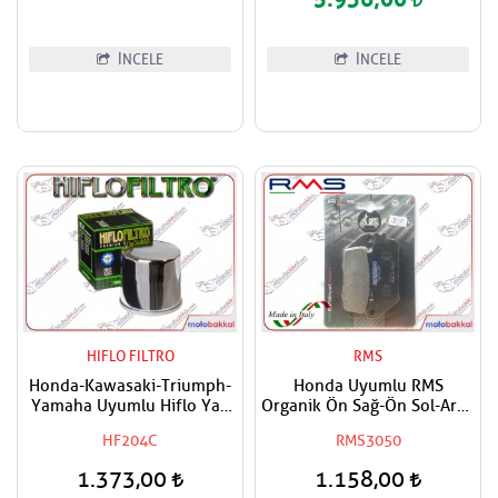
İNCELE
İNCELE
HIFLO FILTRO
RMS
Honda-Kawasaki-Triumph-
Honda Uyumlu RMS
Yamaha Uyumlu Hiflo Yağ
Organik Ön Sağ-Ön Sol-Arka
Filtresi
Fren Balatası
HF204C
RMS3050
1.373,00
1.158,00