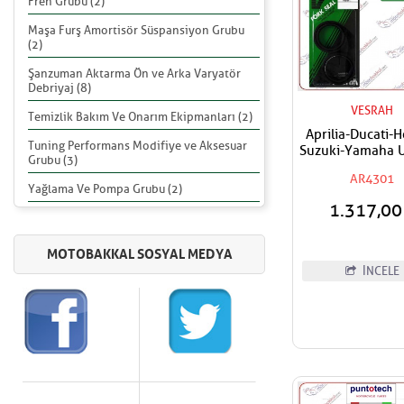
Fren Grubu (2)
Maşa Furş Amortisör Süspansiyon Grubu
(2)
Şanzuman Aktarma Ön ve Arka Varyatör
Debriyaj (8)
VESRAH
Temizlik Bakım Ve Onarım Ekipmanları (2)
Aprilia-Ducati-
Tuning Performans Modifiye ve Aksesuar
Suzuki-Yamaha 
Grubu (3)
VESRAH Ön Amor
AR4301
Yağ Keçes
Yağlama Ve Pompa Grubu (2)
1.317,0
İNCELE