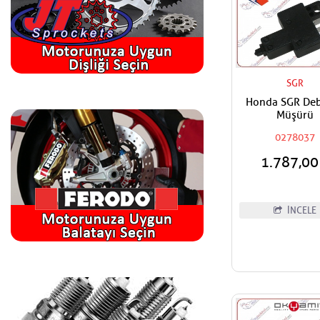
SGR
Honda SGR Deb
Müşürü
0278037
1.787,0
İNCELE