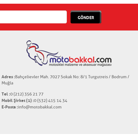
GÖNDER
Adres :
Bahçelievler Mah. 7027 Sokak No: 8/1 Turgutreis / Bodrum /
Muğla
Tel :
0 (212) 356 21 77
Mobil Şirket (1) :
0 (532) 415 14 34
E-Posta :
info@motobakkal.com