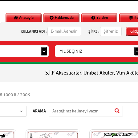
Anasayfa
Hakkımızda
Yardım
İl
KULLANICI ADI :
ŞİFRE :
GİRİ
YIL SEÇİNİZ
S.İ.P Aksesuarlar, Unibat Aküler, Vlm Aküler, Piagg
B 1000 R / 2008
ARAMA