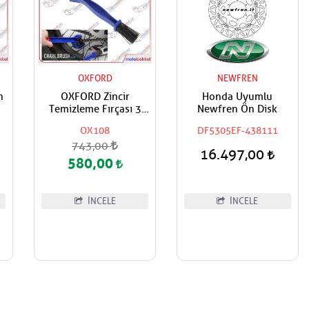
OXFORD
NEWFREN
n
OXFORD Zincir
Honda Uyumlu
Temizleme Fırçası 3
Newfren Ön Disk
Açılı
OX108
DF5305EF-438111
743,00
16.497,00
580,00
İNCELE
İNCELE