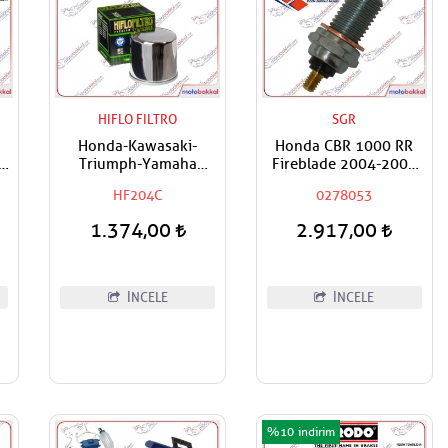
HIFLO FILTRO
SGR
Honda-Kawasaki-
Honda CBR 1000 RR
Triumph-Yamaha
Fireblade 2004-2007
aj
Uyumlu Hiflo Yağ
SGR Nötr Swich Vites
HF204C
0278053
Filtresi
Boş Müşürü
1.374,00
2.917,00
İNCELE
İNCELE
%10