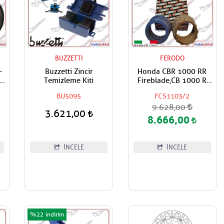
BUZZETTI
FERODO
-
Buzzetti Zincir
Honda CBR 1000 RR
lu
Temizleme Kiti
Fireblade,CB 1000 R
ör
FERODO Debriyaj Balata
BU5095
FCS1103/2
ve Sac Takımı
9.628,00
3.621,00
8.666,00
İNCELE
İNCELE
%22