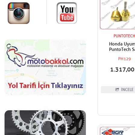
PUNTOTEC
Honda Uyum
PuntoTech S
Denge,Gidon T
PH129
1.317,0
İNCELE