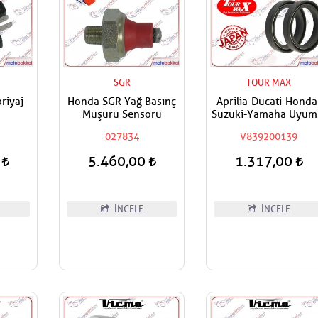
SGR
TOUR MAX
riyaj
Honda SGR Yağ Basınç
Aprilia-Ducati-Honda
Müşürü Sensörü
Suzuki-Yamaha Uyum
Tourmax Ön Amortis
027834
V839200139
Yağ Keçesi
0
5.460,00
1.317,00
İNCELE
İNCELE