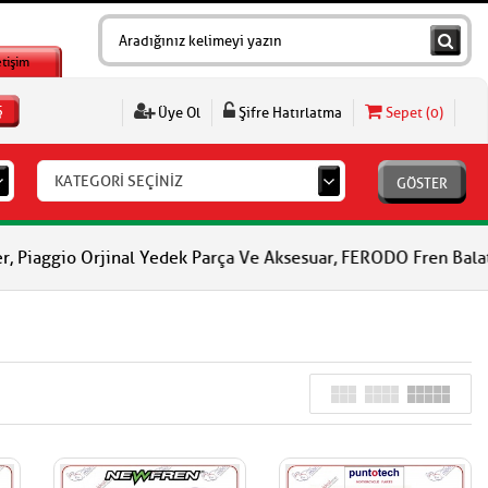
etişim
Ş
Üye Ol
Şifre Hatırlatma
Sepet (
0
)
KATEGORİ SEÇİNİZ
GÖSTER
io Orjinal Yedek Parça Ve Aksesuar, FERODO Fren Balataları, FER