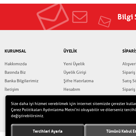
Bilgi
KURUMSAL
ÜYELİK
SİPARİ
Hakkımızda
Yeni Üyelik
Alışver
Basında Biz
Üyelik Girişi
Sipariş
Banka Bilgilerimiz
Şifre Hatırlatma
Satış 
İletişim
Hesabım
Sipariş
Favorilerim
Gizlili
Size daha iyi hizmet verebilmek için internet sitemizde çerezler kulla
Yardım
Çerez Politikaları Aydınlatma Metni’ni okuyabilir ve dilerseniz tercihl
değiştirebilirsiniz.
Tercihleri Ayarla
Tümünü Kabul E