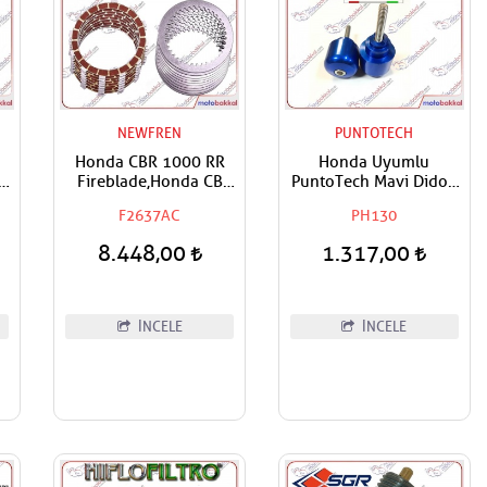
NEWFREN
PUNTOTECH
Honda CBR 1000 RR
Honda Uyumlu
Fireblade,Honda CB
PuntoTech Mavi Didon
N
1000 R,ABS NEW FREN
Denge,Gidon Topuzu
F2637AC
PH130
ı
Debriyaj Ve Sac Balata
Takımı
8.448,00
1.317,00
İNCELE
İNCELE