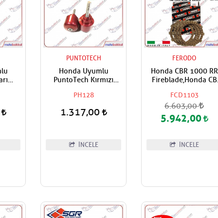
H
PUNTOTECH
FERODO
lu
Honda Uyumlu
Honda CBR 1000 RR
arı
PuntoTech Kırmızı
Fireblade,Honda CB
opuzu
Denge,Gidon Topuzu
1000 R Ferodo Debriy
PH128
FCD1103
Balatası
6.603,00
0
1.317,00
5.942,00
İNCELE
İNCELE