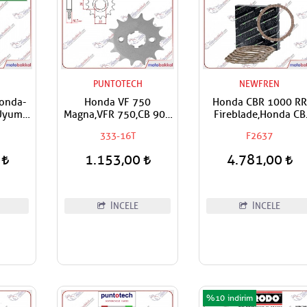
PUNTOTECH
NEWFREN
Honda-
Honda VF 750
Honda CBR 1000 RR
Uyumlu
Magna,VFR 750,CB 900
Fireblade,Honda CB
tisör
F,Hornet,CBR 900 RR,CB
1000 R,ABS NEW FRE
333-16T
F2637
i
1000,CBF 1000,CBR
Debriyaj Balata Takım
1000,Fireblade,VTR
0
1.153,00
4.781,00
1000,Fire Storm
Uyumlu Puntotech Ön
Dişli
İNCELE
İNCELE
%10