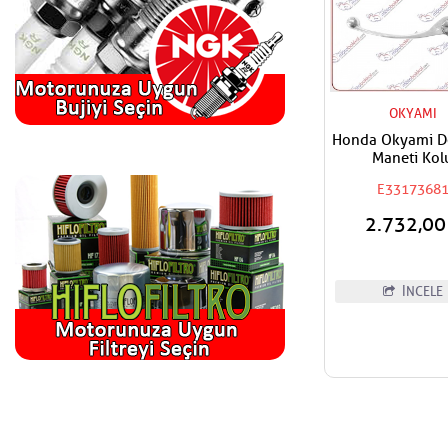
OKYAMI
Honda Okyami De
Maneti Kol
E3317368
2.732,0
İNCELE