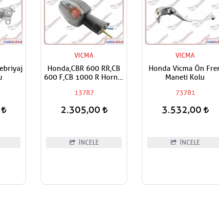
VICMA
VICMA
briyaj
Honda,CBR 600 RR,CB
Honda Vicma Ön Fre
u
600 F,CB 1000 R Hornet
Maneti Kolu
Uyumlu Vicma Sağ Ön
1
13787
73781
Sinyal
0
2.305,00
3.532,00
İNCELE
İNCELE