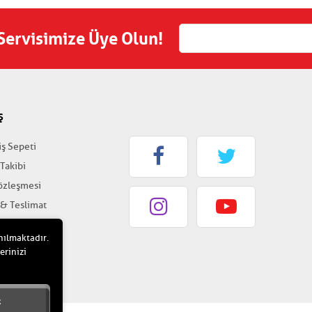
 Servisimize Üye Olun!
Ş
iş Sepeti
 Takibi
Sözleşmesi
 & Teslimat
k & Güvenlik
nılmaktadır.
erinizi
t