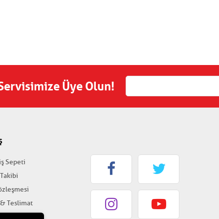
 Servisimize Üye Olun!
Ş
iş Sepeti
 Takibi
Sözleşmesi
 & Teslimat
k & Güvenlik