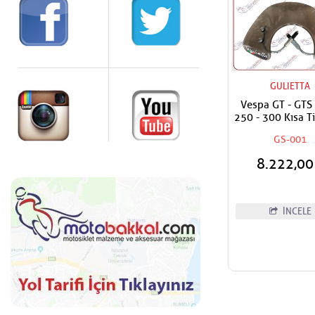
GULIETTA
Vespa GT - GTS
250 - 300 Kısa T
Füme Siperl
GS-001
8.222,0
İNCELE