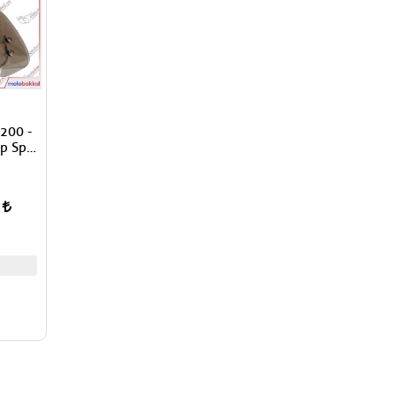
 200 -
ip Spor
ik
0