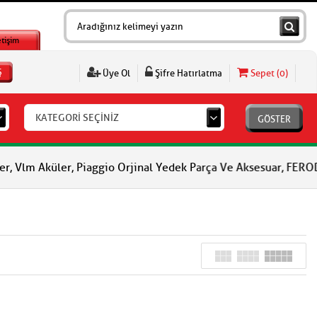
etişim
Ş
Üye Ol
Şifre Hatırlatma
Sepet (
0
)
KATEGORİ SEÇİNİZ
GÖSTER
 Aküler, Piaggio Orjinal Yedek Parça Ve Aksesuar, FERODO Fren B