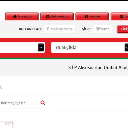
Anasayfa
Hakkımızda
Yardım
İl
KULLANICI ADI :
ŞİFRE :
GİRİ
YIL SEÇİNİZ
S.İ.P Aksesuarlar, Unibat Aküler, Vlm
A