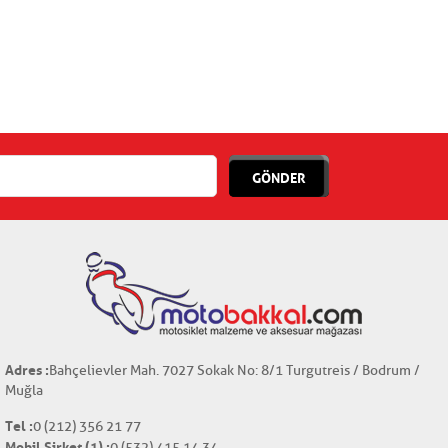
GÖNDER
Adres :
Bahçelievler Mah. 7027 Sokak No: 8/1 Turgutreis / Bodrum /
Muğla
Tel :
0 (212) 356 21 77
Mobil Şirket (1) :
0 (532) 415 14 34