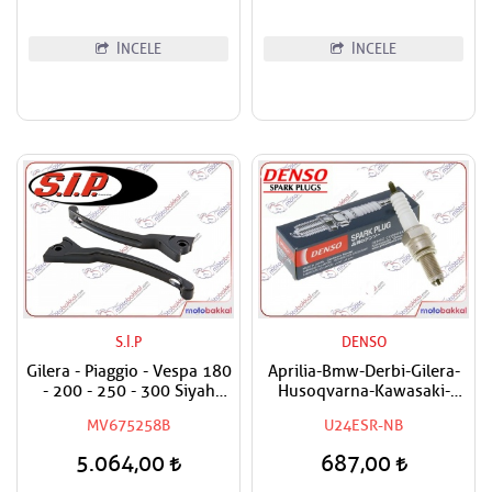
İNCELE
İNCELE
S.İ.P
DENSO
Gilera - Piaggio - Vespa 180
Aprilia-Bmw-Derbi-Gilera-
- 200 - 250 - 300 Siyah
Husoqvarna-Kawasaki-
Sport Manet Takım
Malaguti-Peugeot-Piaggio-
MV675258B
U24ESR-NB
Vespa Uyumlu Denso Buji
5.064,00
687,00