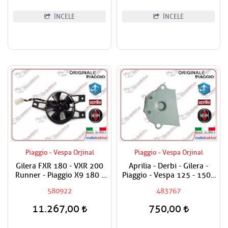
İNCELE
İNCELE
Piaggio - Vespa Orjinal
Piaggio - Vespa Orjinal
Gilera FXR 180 - VXR 200
Aprilia - Derbi - Gilera -
Runner - Piaggio X9 180 -
Piaggio - Vespa 125 - 150 -
200 - 250 - Beverly 200 Fan
180 - 200 - 250 - 300 Yağ
580922
483767
Komple / Fan Motoru
Pompasını Tutan Levha
Komple
11.267,00
750,00