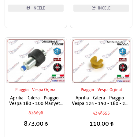
İNCELE
İNCELE
Piaggio - Vespa Orjinal
Piaggio - Vespa Orjinal
Aprilia - Gilera - Piaggio -
Aprilia - Gilera - Piaggio -
Vespa 180 - 200 Manyeto
Vespa 125 - 150 - 180 - 200
Vidası / Su Pompa Bağlantı
Varyatör Tırnağı Adet
82869R
4348555
Lastiği Vidası - Adet Fiyatıdır
Fiyatıdır.
873,00
110,00