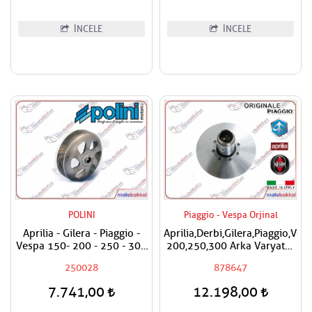
İNCELE
İNCELE
POLINI
Piaggio - Vespa Orjinal
Aprilia - Gilera - Piaggio -
Aprilia,Derbi,Gilera,Piaggio,Ves
Vespa 150- 200 - 250 - 300
200,250,300 Arka Varyatör
Polini Debriyaj Volanı
Göbeği
250028
878647
Performans Varyatör Çanak
7.741,00
12.198,00