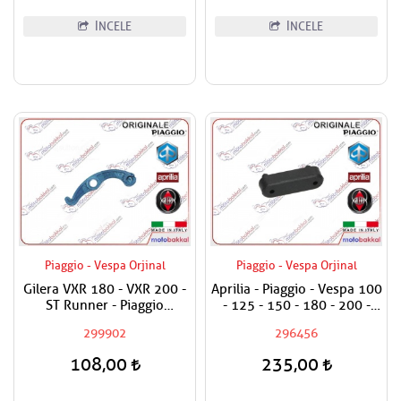
İNCELE
İNCELE
Piaggio - Vespa Orjinal
Piaggio - Vespa Orjinal
Gilera VXR 180 - VXR 200 -
Aprilia - Piaggio - Vespa 100
ST Runner - Piaggio
- 125 - 150 - 180 - 200 -
Carnaby 200 Sele Açma
250 - 300 - 350 - 400 - 500
299902
296456
Mandalı / Koltuk Açma
Sele Altı Takozu / Uzun Tip /
Mandalı
Adet Fiyatıdır
108,00
235,00