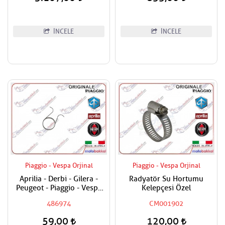
İNCELE
İNCELE
Piaggio - Vespa Orjinal
Piaggio - Vespa Orjinal
Aprilia - Derbi - Gilera -
Radyatör Su Hortumu
Peugeot - Piaggio - Vespa
Kelepçesi Özel
Egzantrik Levye Yayı
486974
CM001902
59,00
120,00