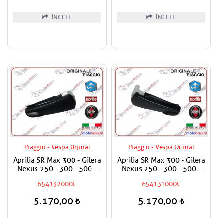
İNCELE
İNCELE
Piaggio - Vespa Orjinal
Piaggio - Vespa Orjinal
Aprilia SR Max 300 - Gilera
Aprilia SR Max 300 - Gilera
Nexus 250 - 300 - 500 -
Nexus 250 - 300 - 500 -
VXR 200 - ST Runner -
VXR 200 - ST Runner -
654132000C
654131000C
Piaggio Carnaby 200 Ayak
Piaggio Carnaby 200 Ayak
Basma Demiri Sağ
Basma Demiri Sol
5.170,00
5.170,00