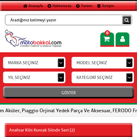
Anasayfa
Hakkımızda
Yardım
İletişim
0
MARKA SEÇİNİZ
MODEL SEÇİNİZ
YIL SEÇİNİZ
KATEGORİ SEÇİNİZ
GÖSTER
 Piaggio Orjinal Yedek Parça Ve Aksesuar, FERODO Fren Balatalar
Anahtar Kilit Kontak Silndir Seti (2)