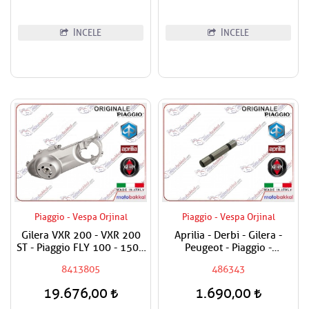
İNCELE
İNCELE
Piaggio - Vespa Orjinal
Piaggio - Vespa Orjinal
Gilera VXR 200 - VXR 200
Aprilia - Derbi - Gilera -
ST - Piaggio FLY 100 - 150 -
Peugeot - Piaggio -
X9 180,200 - X8 200 -
Vespa180 - 200 - 250 - 300
8413805
486343
Vespa LX 150 ie - LXV 125
Sübap Horoz Pimi
ie Varyatör Kapak Dış /
19.676,00
1.690,00
Debriyaj Kapak Komple