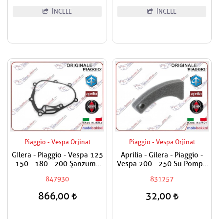
İNCELE
İNCELE
Piaggio - Vespa Orjinal
Piaggio - Vespa Orjinal
Gilera - Piaggio - Vespa 125
Aprilia - Gilera - Piaggio -
- 150 - 180 - 200 Şanzuman
Vespa 200 - 250 Su Pompa
Kapak Contası
Yalıtım Süngeri İç Euro 3
847930
831257
866,00
32,00