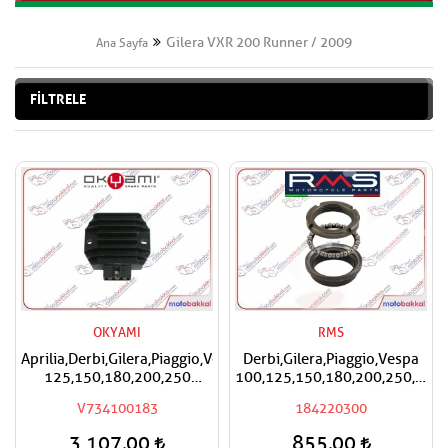
Gilera VXR 200 Runner / 2009
Ana Sayfa
FİLTRELE
OKYAMI
RMS
Aprilia,Derbi,Gilera,Piaggio,Vespa
Derbi,Gilera,Piaggio,Vespa
125,150,180,200,250
100,125,150,180,200,250,300
Okyami Regülatör,Konjektör
RMS Furş Rulman Üst Ön
V734100183
184220300
Mesnet Maşa Bilyası
3.107,00
855,00