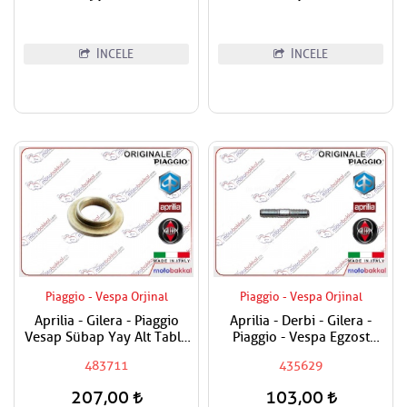
İNCELE
İNCELE
Piaggio - Vespa Orjinal
Piaggio - Vespa Orjinal
Aprilia - Gilera - Piaggio
Aprilia - Derbi - Gilera -
Vesap Sübap Yay Alt Tabla
Piaggio - Vespa Egzost
Adet Fiyatıdır
Manifold Saplaması Adet
483711
435629
Fiyatıdır
207,00
103,00