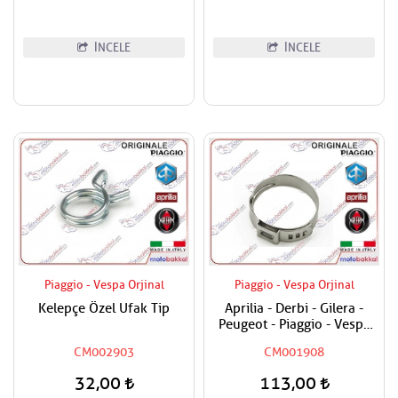
İNCELE
İNCELE
Piaggio - Vespa Orjinal
Piaggio - Vespa Orjinal
Kelepçe Özel Ufak Tip
Aprilia - Derbi - Gilera -
Peugeot - Piaggio - Vespa
Tüm Modeller Hortum
CM002903
CM001908
Kelepçesi
32,00
113,00