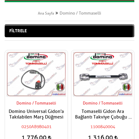
Domino / Tommaselli
Ana Sayfa
FİLTRELE
Domino / Tommaselli
Domino / Tommaselli
Domino Universal Gidon'a
Tomaselli Gidon Ara
Takılabilen Marş Düğmesi
Bağlantı Takviye Çubuğu /
Gidon Bar 22 mm
0250AB9B0401
1100840004
1.776,00
1.316,00