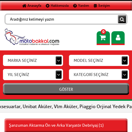
Anasayfa
Hakkımızda
Yardım
İletişim
0
MARKA SEÇİNİZ
MODEL SEÇİNİZ
YIL SEÇİNİZ
KATEGORİ SEÇİNİZ
GÖSTER
sesuarlar, Unibat Aküler, Vlm Aküler, Piaggio Orjinal Yedek Par
Şanzuman Aktarma Ön ve Arka Varyatör Debriyaj (1)