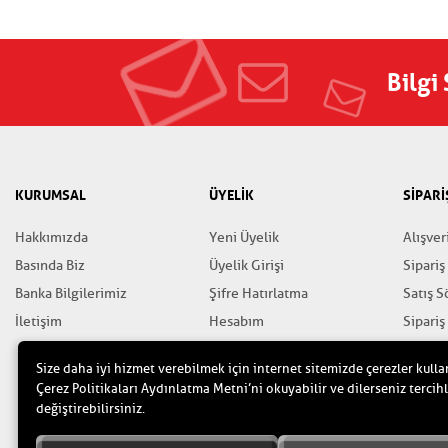
Bilgi
KURUMSAL
ÜYELİK
SİPARİ
Hakkımızda
Yeni Üyelik
Alışver
Basında Biz
Üyelik Girişi
Sipariş
Banka Bilgilerimiz
Şifre Hatırlatma
Satış 
İletişim
Hesabım
Sipariş
Favorilerim
Gizlili
Size daha iyi hizmet verebilmek için internet sitemizde çerezler kulla
Yardım
Çerez Politikaları Aydınlatma Metni’ni okuyabilir ve dilerseniz tercihl
değiştirebilirsiniz.