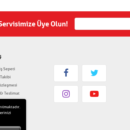
 Servisimize Üye Olun!
Ş
iş Sepeti
 Takibi
Sözleşmesi
 & Teslimat
k & Güvenlik
nılmaktadır.
erinizi