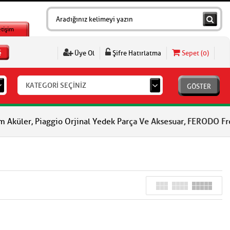
etişim
Ş
Üye Ol
Şifre Hatırlatma
Sepet (
0
)
KATEGORİ SEÇİNİZ
GÖSTER
, Piaggio Orjinal Yedek Parça Ve Aksesuar, FERODO Fren Balatala