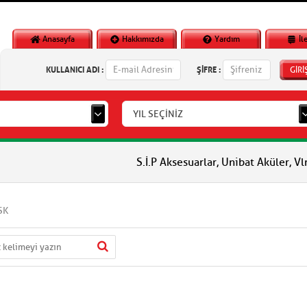
Anasayfa
Hakkımızda
Yardım
İl
KULLANICI ADI :
ŞİFRE :
GİRİ
YIL SEÇİNİZ
S.İ.P Aksesuarlar, Unibat Aküler, Vlm Aküler
SK