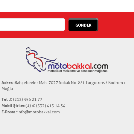
GÖNDER
Adres :
Bahçelievler Mah. 7027 Sokak No: 8/1 Turgutreis / Bodrum /
Muğla
Tel :
0 (212) 356 21 77
Mobil Şirket (1) :
0 (532) 415 14 34
E-Posta :
info@motobakkal.com