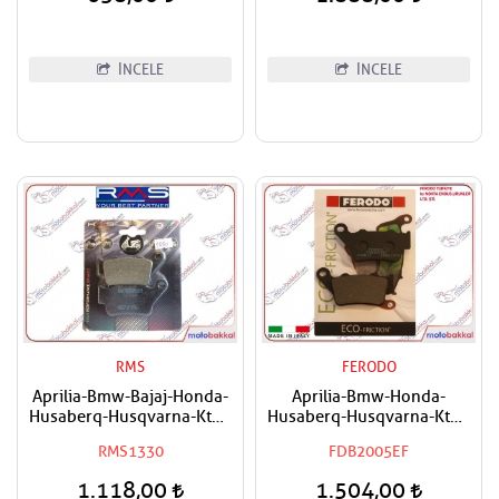
İNCELE
İNCELE
RMS
FERODO
Aprilia-Bmw-Bajaj-Honda-
Aprilia-Bmw-Honda-
Husaberq-Husqvarna-Ktm-
Husaberq-Husqvarna-Ktm-
Triumph-Yamaha Uyumlu
Triumph-Yamaha Uyumlu
RMS1330
FDB2005EF
RMS Arka Organik Fren
FERODO Arka Fren Balatası
Balatası
Eco
1.118,00
1.504,00