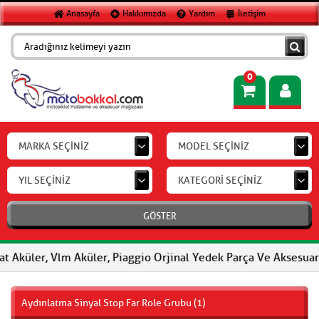
Anasayfa
Hakkımızda
Yardım
İletişim
0
MARKA SEÇİNİZ
MODEL SEÇİNİZ
YIL SEÇİNİZ
KATEGORİ SEÇİNİZ
GÖSTER
ler, Vlm Aküler, Piaggio Orjinal Yedek Parça Ve Aksesuar, FEROD
Aydınlatma Sinyal Stop Far Role Grubu (1)