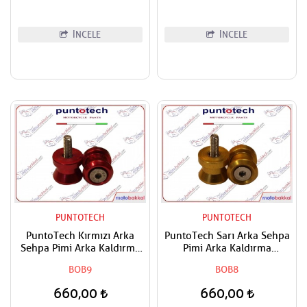
İNCELE
İNCELE
PUNTOTECH
PUNTOTECH
PuntoTech Kırmızı Arka
PuntoTech Sarı Arka Sehpa
Sehpa Pimi Arka Kaldırma
Pimi Arka Kaldırma
Makarası Swingarm Spools
Makarası Swingarm Spools
BOB9
BOB8
Sliders M6
Sliders M6
660,00
660,00