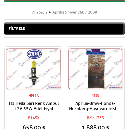
Aprilia Shiver 750 / 2009
Ana Sayfa
FİLTRELE
HELLA
RMS
H1 Hella Sarı Renk Ampul
Aprilia-Bmw-Honda-
12V 55W Adet Fiyat
Husaberq-Husqvarna-Ktm-
Triumph-Yamaha Uyumlu
P145S
RMS1333
RMS Arka Sinter Fren
Balatası
658,00
1.888,00