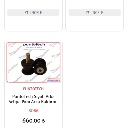
İNCELE
İNCELE
PUNTOTECH
PuntoTech Siyah Arka
Sehpa Pimi Arka Kaldırma
Makarası Swingarm Spools
BOB6
Sliders M6
660,00