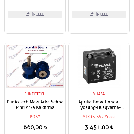
İNCELE
İNCELE
PUNTOTECH
YUASA
PuntoTech Mavi Arka Sehpa
Aprilia-Bmw-Honda-
Pimi Arka Kaldırma
Hyosung-Husqvarna-
Makarası Swingarm Spools
Kawasaki-Kymco-Piaggio-
BOB7
YTX14-BS / Yuasa
Sliders M6
Suzuki-Triumph-Yamaha
Uyumlu Yuasa Bakımsız Akü
660,00
3.451,00