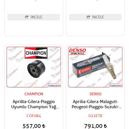
İNCELE
İNCELE
CHAMPION
DENSO
Aprillia-Gilera-Piaggio
Aprilia-Gilera-Malaguti-
Uyumlu Champion Yağ
Peugeot-Piaggio-Suzuki-
Filtresi
Vespa Uyumlu Denso Buji
COF084
U22ETR
557,00
791,00