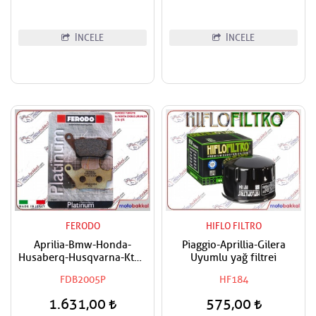
İNCELE
İNCELE
FERODO
HIFLO FILTRO
Aprilia-Bmw-Honda-
Piaggio-Aprillia-Gilera
Husaberq-Husqvarna-Ktm-
Uyumlu yağ filtrei
Triumph-Yamaha Uyumlu
FDB2005P
HF184
FERODO Arka Fren Balatası
1.631,00
575,00