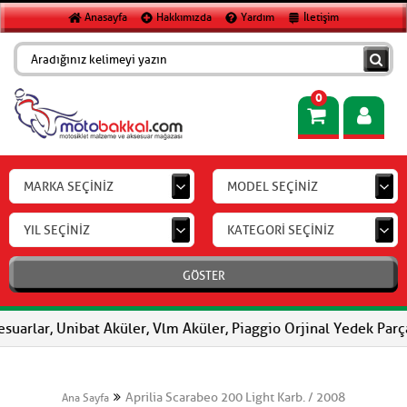
Anasayfa
Hakkımızda
Yardım
İletişim
0
MARKA SEÇİNİZ
MODEL SEÇİNİZ
YIL SEÇİNİZ
KATEGORİ SEÇİNİZ
GÖSTER
suarlar, Unibat Aküler, Vlm Aküler, Piaggio Orjinal Yedek Parça
Aprilia Scarabeo 200 Light Karb. / 2008
Ana Sayfa