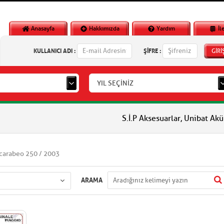
Anasayfa
Hakkımızda
Yardım
İl
KULLANICI ADI :
ŞİFRE :
GİRİ
YIL SEÇİNİZ
S.İ.P Aksesuarlar, Unibat Aküler, Vlm
Scarabeo 250 / 2003
ARAMA