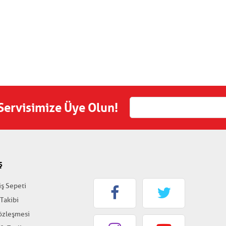
 Servisimize Üye Olun!
Ş
iş Sepeti
 Takibi
Sözleşmesi