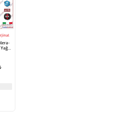
rjinal
ilera-
 Yağ