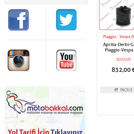
Piaggio - Vespa O
Aprilia-Derbi-G
Piaggio-Vespa
Filtresi
82635R
832,00
İNCELE