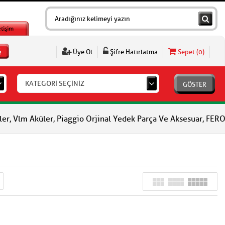
etişim
Ş
Üye Ol
Şifre Hatırlatma
Sepet (
0
)
KATEGORİ SEÇİNİZ
GÖSTER
 Aküler, Piaggio Orjinal Yedek Parça Ve Aksesuar, FERODO Fren B