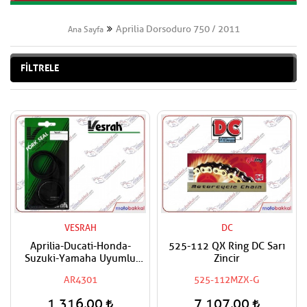
Aprilia Dorsoduro 750 / 2011
Ana Sayfa
FİLTRELE
VESRAH
DC
Aprilia-Ducati-Honda-
525-112 QX Ring DC Sarı
Suzuki-Yamaha Uyumlu
Zincir
VESRAH Ön Amortisör Yağ
AR4301
525-112MZX-G
Keçesi
1.316,00
7.107,00