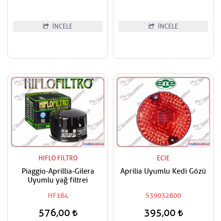
İNCELE
İNCELE
HIFLO FILTRO
ECIE
Piaggio-Aprillia-Gilera
Aprilia Uyumlu Kedi Gözü
Uyumlu yağ filtrei
HF184
S39032800
576,00
395,00