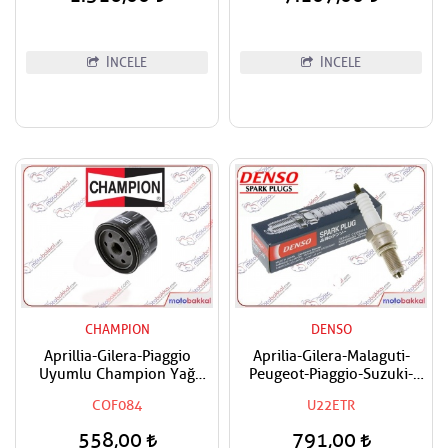
İNCELE
İNCELE
CHAMPION
DENSO
Aprillia-Gilera-Piaggio
Aprilia-Gilera-Malaguti-
Uyumlu Champion Yağ
Peugeot-Piaggio-Suzuki-
Filtresi
Vespa Uyumlu Denso Buji
COF084
U22ETR
558,00
791,00