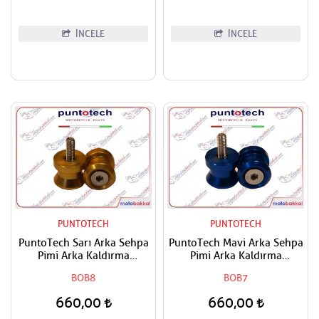
İNCELE
İNCELE
PUNTOTECH
PUNTOTECH
PuntoTech Sarı Arka Sehpa
PuntoTech Mavi Arka Sehpa
Pimi Arka Kaldırma
Pimi Arka Kaldırma
Makarası Swingarm Spools
Makarası Swingarm Spools
BOB8
BOB7
Sliders M6
Sliders M6
660,00
660,00