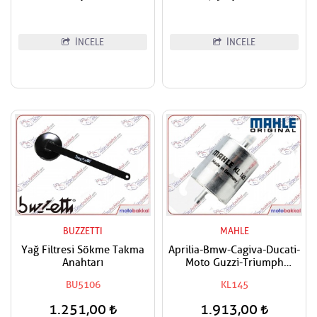
İNCELE
İNCELE
BUZZETTI
MAHLE
Yağ Filtresi Sökme Takma
Aprilia-Bmw-Cagiva-Ducati-
Anahtarı
Moto Guzzi-Triumph
Uyumlu MAHLE Benzin
BU5106
KL145
Filtresi
1.251,00
1.913,00