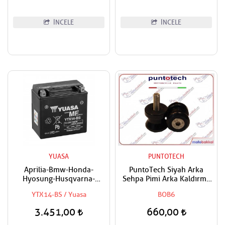
İNCELE
İNCELE
YUASA
PUNTOTECH
Aprilia-Bmw-Honda-
PuntoTech Siyah Arka
Hyosung-Husqvarna-
Sehpa Pimi Arka Kaldırma
Kawasaki-Kymco-Piaggio-
Makarası Swingarm Spools
YTX14-BS / Yuasa
BOB6
Suzuki-Triumph-Yamaha
Sliders M6
Uyumlu Yuasa Bakımsız Akü
3.451,00
660,00