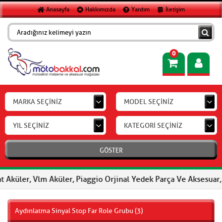
Anasayfa
Hakkımızda
Yardım
İletişim
0
MARKA SEÇİNİZ
MODEL SEÇİNİZ
YIL SEÇİNİZ
KATEGORİ SEÇİNİZ
GÖSTER
er, Vlm Aküler, Piaggio Orjinal Yedek Parça Ve Aksesuar, FERODO
Aydınlatma Sinyal Stop Far Role Grubu (3)