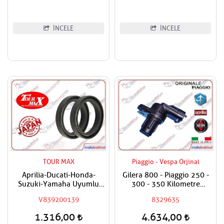
İNCELE
İNCELE
TOUR MAX
Piaggio - Vespa Orjinal
Aprilia-Ducati-Honda-
Gilera 800 - Piaggio 250 -
Suzuki-Yamaha Uyumlu
300 - 350 Kilometre
Tourmax Ön Amortisör Yağ
Sensörü / Arka Tekerlek
V839200139
8329635
Keçesi
1.316,00
4.634,00