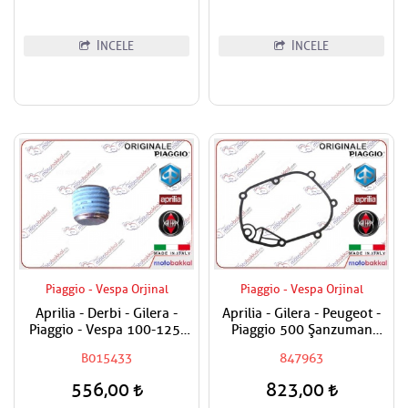
İNCELE
İNCELE
Piaggio - Vespa Orjinal
Piaggio - Vespa Orjinal
Aprilia - Derbi - Gilera -
Aprilia - Gilera - Peugeot -
Piaggio - Vespa 100-125-
Piaggio 500 Şanzuman
150-180-200-250-300-400-
Contası
B015433
847963
500-800-850 Karter Tapası
556,00
823,00