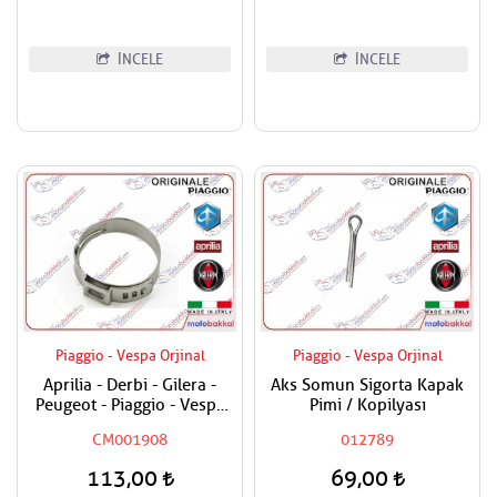
İNCELE
İNCELE
Piaggio - Vespa Orjinal
Piaggio - Vespa Orjinal
Aprilia - Derbi - Gilera -
Aks Somun Sigorta Kapak
Peugeot - Piaggio - Vespa
Pimi / Kopilyası
Tüm Modeller Hortum
CM001908
012789
Kelepçesi
113,00
69,00