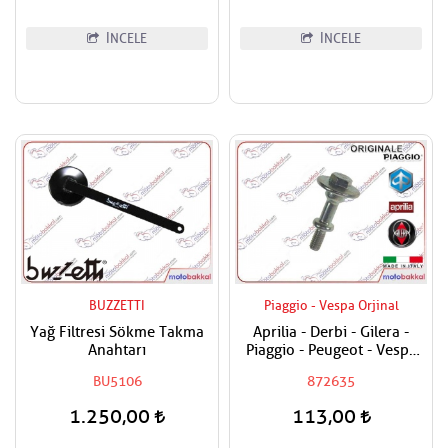
İNCELE
İNCELE
BUZZETTI
Piaggio - Vespa Orjinal
Yağ Filtresi Sökme Takma
Aprilia - Derbi - Gilera -
Anahtarı
Piaggio - Peugeot - Vespa
200 - 250 - 300 - 350 - 400
BU5106
872635
- 500 - 800 - 850 Sübap
Kapak Civatası
1.250,00
113,00