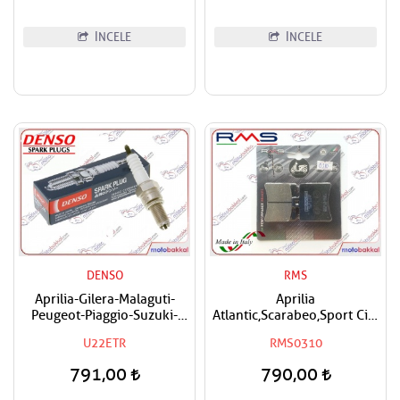
İNCELE
İNCELE
DENSO
RMS
Aprilia-Gilera-Malaguti-
Aprilia
Peugeot-Piaggio-Suzuki-
Atlantic,Scarabeo,Sport City
Vespa Uyumlu Denso Buji
200,250,500 RMS Organik
U22ETR
RMS0310
Arka Fren Balatası
791,00
790,00