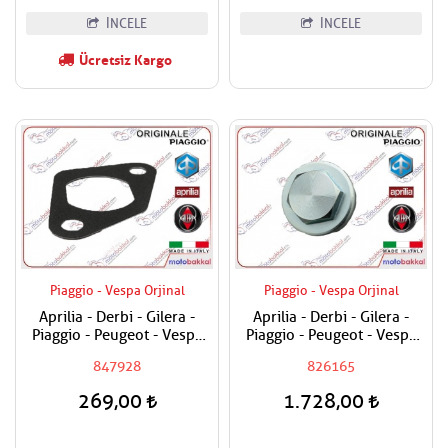
İNCELE
İNCELE
Ücretsiz Kargo
Piaggio - Vespa Orjinal
Piaggio - Vespa Orjinal
Aprilia - Derbi - Gilera -
Aprilia - Derbi - Gilera -
Piaggio - Peugeot - Vespa
Piaggio - Peugeot - Vespa
125 - 150 - 200 - 250 - 300
125 - 150 - 180 - 200 - 250
847928
826165
- 350 - 400 - 500 - 800
- 300 - 400 - 500 - 800 Yağ
Egzantrik Gergi Contasi
Tapası
269,00
1.728,00