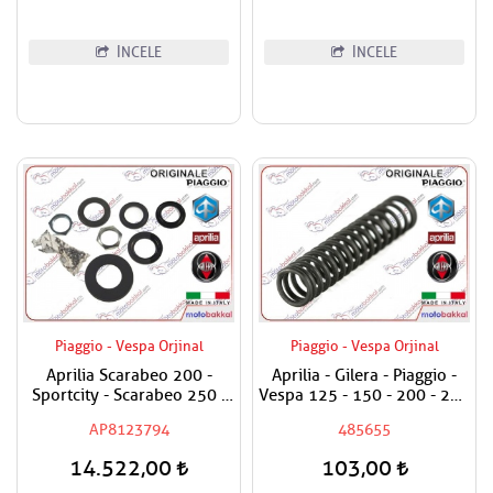
İNCELE
İNCELE
Piaggio - Vespa Orjinal
Piaggio - Vespa Orjinal
Aprilia Scarabeo 200 -
Aprilia - Gilera - Piaggio -
Sportcity - Scarabeo 250 -
Vespa 125 - 150 - 200 - 250
Atlantic 500 Furş Rulman
- 300 - 350 - 400 - 500 Yağ
AP8123794
485655
Seti / Maşa Rulman Set
Basınç Sübap Yayı
14.522,00
103,00