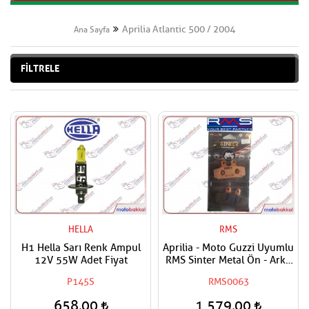
Aprilia Atlantic 500 / 2004
Ana Sayfa
FİLTRELE
HELLA
RMS
H1 Hella Sarı Renk Ampul
Aprilia - Moto Guzzi Uyumlu
12V 55W Adet Fiyat
RMS Sinter Metal Ön - Arka
Fren Balatası
P145S
RMS0063
658,00
1.579,00