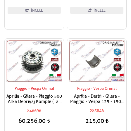
İNCELE
İNCELE
Piaggio - Vespa Orjinal
Piaggio - Vespa Orjinal
Aprilia - Gilera - Piaggio 500
Aprilia - Derbi - Gilera -
Arka Debriyaj Komple (Tas
Piaggio - Vespa 125 - 150 -
Hariç)
180 - 200 - 250 - 300 - 350
846696
285846
- 400 - 500 Sübap Tırnağı /
Adet Fiyatıdır
60.256,00
215,00