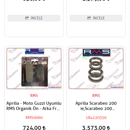
İNCELE
İNCELE
RMS
RMS
Aprilia - Moto Guzzi Uyumlu
Aprilia Scarabeo 200
RMS Organik Ön - Arka Fren
ie,Scarabeo 200
Balatası
Karb.,Sportcity,Scarabeo
RMS0060
184220350
250,Atlantic 500 RMS Furş
Rulman Seti / Maşa Rulman
724,00
3.573,00
Set