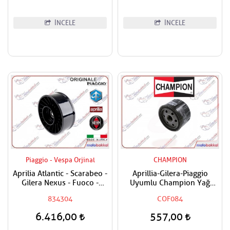
İNCELE
İNCELE
Piaggio - Vespa Orjinal
CHAMPION
Aprilia Atlantic - Scarabeo -
Aprillia-Gilera-Piaggio
Gilera Nexus - Fuoco -
Uyumlu Champion Yağ
Piaggio Beverly - MP3 - X9 -
Filtresi
834304
COF084
X8 - XEVO 400 - 500
Varyatör Kayış Rulmanı
6.416,00
557,00