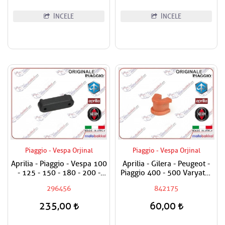
İNCELE
İNCELE
Piaggio - Vespa Orjinal
Piaggio - Vespa Orjinal
Aprilia - Piaggio - Vespa 100
Aprilia - Gilera - Peugeot -
- 125 - 150 - 180 - 200 -
Piaggio 400 - 500 Varyatör
250 - 300 - 350 - 400 - 500
Tırnağı
296456
842175
Sele Altı Takozu / Uzun Tip /
Adet Fiyatıdır
235,00
60,00