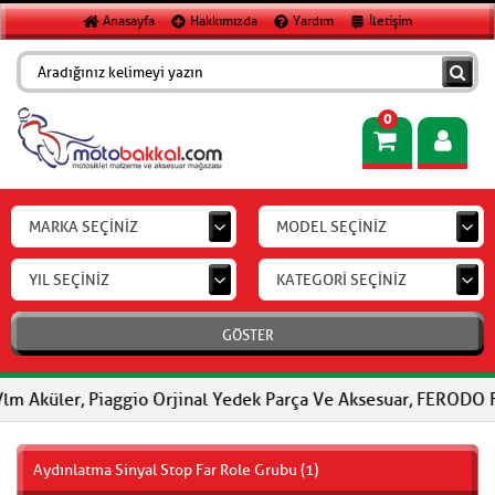
Anasayfa
Hakkımızda
Yardım
İletişim
0
MARKA SEÇİNİZ
MODEL SEÇİNİZ
YIL SEÇİNİZ
KATEGORİ SEÇİNİZ
GÖSTER
, Piaggio Orjinal Yedek Parça Ve Aksesuar, FERODO Fren Balatala
Aydınlatma Sinyal Stop Far Role Grubu (1)