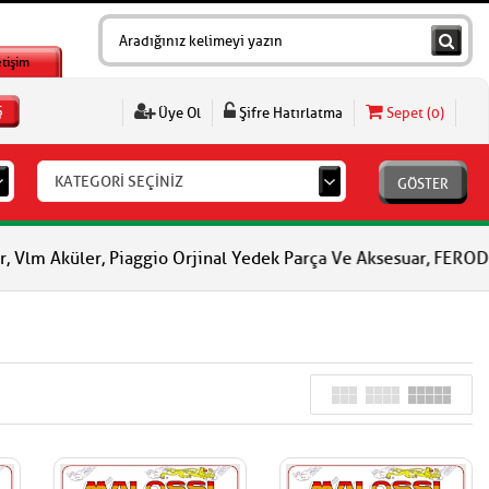
etişim
Ş
Üye Ol
Şifre Hatırlatma
Sepet (
0
)
KATEGORİ SEÇİNİZ
GÖSTER
üler, Piaggio Orjinal Yedek Parça Ve Aksesuar, FERODO Fren Bala