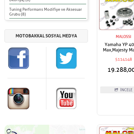
Tuning Performans Modifiye ve Aksesuar
Grubu (8)
MALOSSI
Yamaha YP 40
Max,Majesty Ma
Performans
5114148
Varyatör
19.288,0
İNCELE