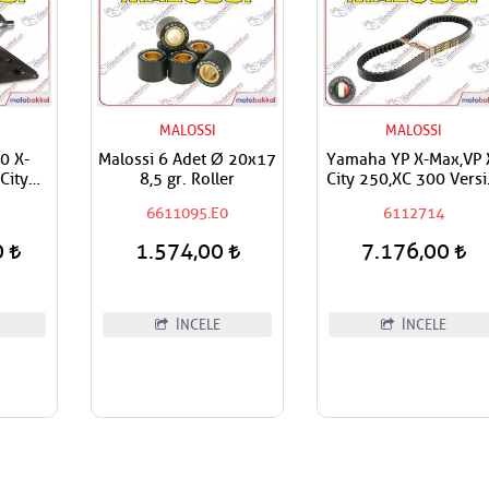
MALOSSI
MALOSSI
0 X-
Malossi 6 Adet Ø 20x17
Yamaha YP X-Max,VP 
City
8,5 gr. Roller
City 250,XC 300 Versi
rmans
Malossi Performans
6611095.E0
6112714
Kevlar Varyatör Kayı
0
1.574,00
7.176,00
İNCELE
İNCELE