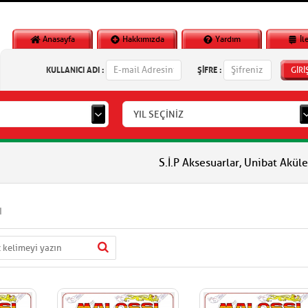
Anasayfa
Hakkımızda
Yardım
İl
KULLANICI ADI :
ŞİFRE :
GİRİ
YIL SEÇİNİZ
S.İ.P Aksesuarlar, Unibat Aküler, Vlm Ak
I