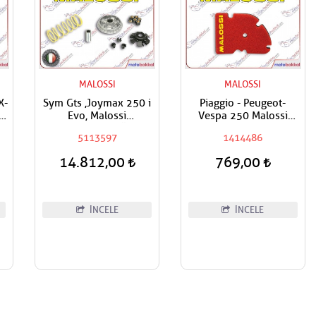
MALOSSI
MALOSSI
X-
Sym Gts ,Joymax 250 i
Piaggio - Peugeot-
ty
Evo, Malossi
Vespa 250 Malossi
Performans Ön
Hava Filtresi
5113597
1414486
ş
Varyatör Takım
14.812,00
769,00
İNCELE
İNCELE