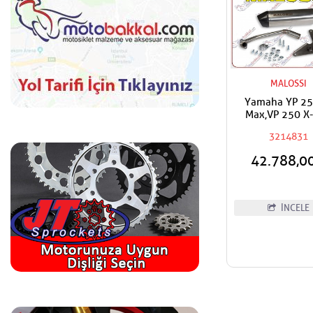
MALOSSI
Yamaha YP 25
Max,VP 250 X-
Malossi Perfo
3214831
Egzoz
42.788,0
İNCELE