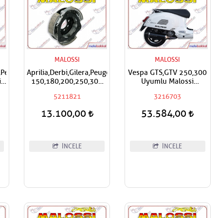
MALOSSI
MALOSSI
,Peugeot,Sym,Yamaha
Aprilia,Derbi,Gilera,Peugeot,Piaggio,Vespa
Vespa GTS,GTV 250,300
i
150,180,200,250,300
Uyumlu Malossi
j
Malossi Performans
Performans Egzoz
5211821
3216703
Debriyaj Balatası
13.100,00
53.584,00
İNCELE
İNCELE