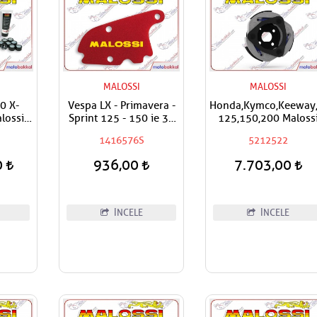
MALOSSI
MALOSSI
0 X-
Vespa LX - Primavera -
Honda,Kymco,Keeway
lossi
Sprint 125 - 150 ie 3V
125,150,200 Maloss
 Ön
Performan Malossi
Performans Debriya
1416576S
5212522
Hava Filtresi
Balatası
0
936,00
7.703,00
İNCELE
İNCELE