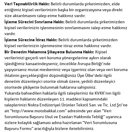
Veri Taşınabilirlik Hakkı:
Belirli durumlarda şirketimizden, elde
ettiğimiz kişisel verilerinizin başka bir organizasyona veya direkt
size aktarılmasını talep etme hakkınız vardır.
İşleme Sürecini Sınırlama Hakkı:
Belirli durumlarda şirketimizden
kişisel verilerinizin işlenmesinin sınırlanmasını talep etme hakkınız
vardır.
İşleme Sürecine İtiraz Hakkı:
Belirli durumlarda şirketimizden
kişisel verilerinizin işlenmesine itiraz etme hakkınız vardır.
Bir Denetim Makamına Şikayette Bulunma Hakkı:
Kişisel
verilerinizi geçerli veri koruma yönergelerine aykırı olarak
işlediğimiz kanaatindeyseniz, öncelikle Avrupa Birliği’nde
yaşıyorsanız mutat meskeniniz veya işyeriniz olan veya veri koruma
ihlalinin gerçekleştiğini düşündüğünüz Üye Ülke’deki ilgili
denetim düzenleyici otorite olmak üzere, yetkili düzenleyici
otoritede şikâyette bulunmak haklarına sahipsiniz.
Yukarıda bahsedilen haklarla ilgili talepleriniz ile KVKK’nın ilgili
kişilerin haklarını düzenleyen 11. maddesi kapsamındaki
taleplerinizi Nokta Endüstriyel Ürünler Tekstil San. ve Tic. Ltd.Şti’ne
ait “http://www.motobakkal.com” adresinde yer alan “Veri
Sorumlusuna Başvuru Usul ve Esasları Hakkında Tebliğ” uyarınca
sizlere kolaylık sağlaması adına hazırlanan “Veri Sorumlusuna
Başvuru Formu” aracılığıyla bizlere iletebilirsiniz.