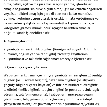
olma, belirli, açık ve meşru amaçlar için işlenme, işlendikleri
amaçla bağlantılı, sınırlı ve ölçülü olma, ilgili mevzuatta öngörülen
veya işlendikleri amaç için gerekli olan süre kadar muhafaza
edilme, ilkelerine uygun olarak, iş ortaklarımızla kurduğumuz ve
devam eden iş ilişkilerimiz kapsamında (bir kişinin birden çok
kategoriye girmesi mümkündür) aşağıda belirtilen amaçlar
doğrultusunda işlenebilecektir.
A. Ziyaretçilerimiz
Ziyaretçilerimizin kimlik bilgileri (örneğin. ad, soyad, TC Kimlik
numarası, doğum yeri ve tarihi gibi), ziyaretçi kayıtlarının
oluşturulması ve takibinin sağlanması amacıyla işlenecektir.
B. Çevrimiçi Ziyaretçilerimiz
Web sitemizi kullanan çevrimiçi ziyaretçilerimizin işlem güvenliği
bilgileri (ör. IP adresi bilginiz), pazarlama bilgileri (ör. alışveriş
geçmişi bilgileri, çerez kayıtları) ve (bizlere bunları bildirdiğiniz
takdirde) kimlik bilgileri, iletişim bilgileri (e-posta adresiniz, açık
adresiniz, telefon numaranız); Faaliyetlerin mevzuata uygun,
yürütülmesi, bilgi güvenliği süreçlerinin yürütülmesi, talep/
şikayetlerin takibi, iletişim faaliyetlerinin yürütülmesi, yetkili kişi,