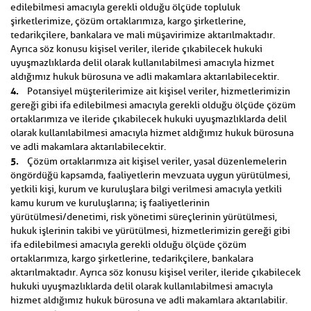
edilebilmesi amacıyla gerekli olduğu ölçüde topluluk
şirketlerimize, çözüm ortaklarımıza, kargo şirketlerine,
tedarikçilere, bankalara ve mali müşavirimize aktarılmaktadır.
Ayrıca söz konusu kişisel veriler, ileride çıkabilecek hukuki
uyuşmazlıklarda delil olarak kullanılabilmesi amacıyla hizmet
aldığımız hukuk bürosuna ve adli makamlara aktarılabilecektir.
4.
Potansiyel müşterilerimize ait kişisel veriler, hizmetlerimizin
gereği gibi ifa edilebilmesi amacıyla gerekli olduğu ölçüde çözüm
ortaklarımıza ve ileride çıkabilecek hukuki uyuşmazlıklarda delil
olarak kullanılabilmesi amacıyla hizmet aldığımız hukuk bürosuna
ve adli makamlara aktarılabilecektir.
5.
Çözüm ortaklarımıza ait kişisel veriler, yasal düzenlemelerin
öngördüğü kapsamda, faaliyetlerin mevzuata uygun yürütülmesi,
yetkili kişi, kurum ve kuruluşlara bilgi verilmesi amacıyla yetkili
kamu kurum ve kuruluşlarına; iş faaliyetlerinin
yürütülmesi/denetimi, risk yönetimi süreçlerinin yürütülmesi,
hukuk işlerinin takibi ve yürütülmesi, hizmetlerimizin gereği gibi
ifa edilebilmesi amacıyla gerekli olduğu ölçüde çözüm
ortaklarımıza, kargo şirketlerine, tedarikçilere, bankalara
aktarılmaktadır. Ayrıca söz konusu kişisel veriler, ileride çıkabilecek
hukuki uyuşmazlıklarda delil olarak kullanılabilmesi amacıyla
hizmet aldığımız hukuk bürosuna ve adli makamlara aktarılabilir.