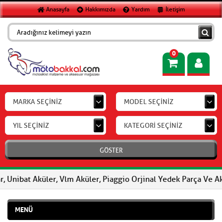
Anasayfa
Hakkımızda
Yardım
İletişim
0
MARKA SEÇİNİZ
MODEL SEÇİNİZ
YIL SEÇİNİZ
KATEGORİ SEÇİNİZ
GÖSTER
bat Aküler, Vlm Aküler, Piaggio Orjinal Yedek Parça Ve Aksesuar
MENÜ