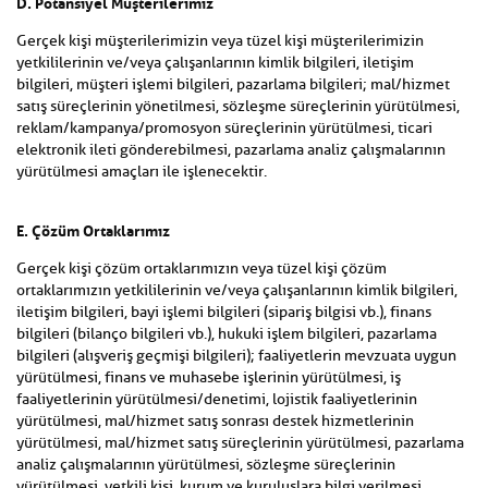
D. Potansiyel Müşterilerimiz
Gerçek kişi müşterilerimizin veya tüzel kişi müşterilerimizin
yetkililerinin ve/veya çalışanlarının kimlik bilgileri, iletişim
bilgileri, müşteri işlemi bilgileri, pazarlama bilgileri; mal/hizmet
satış süreçlerinin yönetilmesi, sözleşme süreçlerinin yürütülmesi,
reklam/kampanya/promosyon süreçlerinin yürütülmesi, ticari
elektronik ileti gönderebilmesi, pazarlama analiz çalışmalarının
yürütülmesi amaçları ile işlenecektir.
E. Çözüm Ortaklarımız
Gerçek kişi çözüm ortaklarımızın veya tüzel kişi çözüm
ortaklarımızın yetkililerinin ve/veya çalışanlarının kimlik bilgileri,
iletişim bilgileri, bayi işlemi bilgileri (sipariş bilgisi vb.), finans
bilgileri (bilanço bilgileri vb.), hukuki işlem bilgileri, pazarlama
bilgileri (alışveriş geçmişi bilgileri); faaliyetlerin mevzuata uygun
yürütülmesi, finans ve muhasebe işlerinin yürütülmesi, iş
faaliyetlerinin yürütülmesi/denetimi, lojistik faaliyetlerinin
yürütülmesi, mal/hizmet satış sonrası destek hizmetlerinin
yürütülmesi, mal/hizmet satış süreçlerinin yürütülmesi, pazarlama
analiz çalışmalarının yürütülmesi, sözleşme süreçlerinin
yürütülmesi, yetkili kişi, kurum ve kuruluşlara bilgi verilmesi,