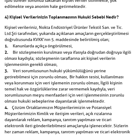
İşbu süreler sonunda saklanan kişisel veriler silinmekte, yok
edilmekte veya anonim hale getirmektedir.
4) Kişisel Verilerinizin Toplanmasının Hukuki Sebebi Nedir?
Kişisel verileriniz, Nokta Endüstriyel Ürünler Tekstil San. ve Tic.
Ltd.Şti tarafından; yukarıda açıklanan amaçların gerçekleştirilmesi
doğrultusunda KVKK’nın 5. maddesinde belirtilmiş olan;
1.
Kanunlarda açıkça öngörülmesi,
2.
Bir sözleşmenin kurulması veya ifasıyla doğrudan doğruya ilgili
olması kaydıyla; sözleşmenin taraflarına ait kişisel verilerin
işlenmesinin gerekli olması,
3.
Veri sorumlusunun hukuki yükümlülüğünü yerine
getirebilmesi için zorunlu olması, Bir hakkın tesisi, kullanılması
veya korunması için veri işlemenin zorunlu olması, İlgili kişinin
temel hak ve özgürlüklerine zarar vermemek kaydıyla, veri
sorumlusunun meşru menfaatleri için veri işlenmesinin zorunlu
olması hukuki sebeplerine dayanılarak işlenmektedir.
4.
Çözüm Ortaklarımızın Müşterilerimizin ve Potansiyel
Müşterilerimizin Kimlik ve iletişim verileri, açık rızalarına
dayanılarak reklam, kampanya, tanıtım yapılması ve ticari
elektronik ileti gönderilebilmesi amaçlarıyla işlenecektir. Sizlerin
her zaman reklam, kampanya, tanıtım yapılması ve ticari elektronik