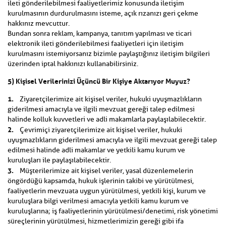
ileti gönderilebilmesi faaliyetlerimiz konusunda iletişim
kurulmasının durdurulmasını isteme, açık rızanızı geri çekme
hakkınız mevcuttur.
Bundan sonra reklam, kampanya, tanıtım yapılması ve ticari
elektronik ileti gönderilebilmesi faaliyetleri için iletişim
kurulmasını istemiyorsanız bizimle paylaştığınız iletişim bilgileri
üzerinden iptal hakkınızı kullanabilirsiniz.
5) Kişisel Verilerinizi Üçüncü Bir Kişiye Aktarıyor Muyuz?
1.
Ziyaretçilerimize ait kişisel veriler, hukuki uyuşmazlıkların
giderilmesi amacıyla ve ilgili mevzuat gereği talep edilmesi
halinde kolluk kuvvetleri ve adli makamlarla paylaşılabilecektir.
2.
Çevrimiçi ziyaretçilerimize ait kişisel veriler, hukuki
uyuşmazlıkların giderilmesi amacıyla ve ilgili mevzuat gereği talep
edilmesi halinde adli makamlar ve yetkili kamu kurum ve
kuruluşları ile paylaşılabilecektir.
3.
Müşterilerimize ait kişisel veriler, yasal düzenlemelerin
öngördüğü kapsamda, hukuk işlerinin takibi ve yürütülmesi,
faaliyetlerin mevzuata uygun yürütülmesi, yetkili kişi, kurum ve
kuruluşlara bilgi verilmesi amacıyla yetkili kamu kurum ve
kuruluşlarına; iş faaliyetlerinin yürütülmesi/denetimi, risk yönetimi
süreçlerinin yürütülmesi, hizmetlerimizin gereği gibi ifa