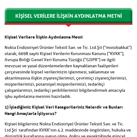
KIŞISEL VERILERE İLIŞKIN AYDINLATMA METNI
Kişisel Verilere İlişkin Aydınlatma Metni
Nokta Endüstriyel Ürünler Tekstil San. ve Tic. Ltd.Şti (“motobakkal”)
olarak; 6698 sayılı Kişisel Verilerin Korunması Kanunu (“KVKK”),
Avrupa Birliği Genel Veri Koruma Tüzüğü (“GDPR”) ve ilgili
mevzuat ve yasal düzenlemelerden kaynaklanan faaliyetleri
çerçevesinde kişisel verilerinizin işlenmesi, saklanması ve
aktarılmasına ilişkin ziyaretçilerimizi, çevrimiçi ziyaretçilerimizi,
müşterilerimizi, potansiyel müşterilerimizi, tedarikçi
çalışanlarımızı, tedarikçi yetkililerimizi bilgilendirmek amacıyla
işbu aydınlatma metnini hazırladık.
1) İşlediğimiz Kişisel Veri Kategorileriniz Nelerdir ve Bunları
Hangi Amaçlarla İşliyoruz?
Kişisel bilgileriniz Nokta Endüstriyel Ürünler Tekstil San. ve Tic.
Ltd.Şti tarafından KVKK’nın 4.2. maddesinde öngörülen; hukuka ve
dürüstlük kurallarına uygun olma, doğru ve gerektiğinde güncel