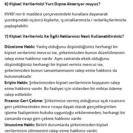
6) Kişisel Verilerinizi Yurt Dışına Aktarıyor muyuz?
KVKK’nın 9. maddesi çerçevesindeki kurallara dayanarak
yurtdışındaki üçüncü kişilerle, iş ortaklarımızla / tedarikçilerimizle
paylaşılabilir.
7) Kişisel Verileriniz ile İlgili Haklarınızı Nasıl Kullanabilirsiniz?
Düzeltme Hakkı:
Yanlış olduğunu düşündüğünüz herhangi bir
kişisel verileriniz mevcut ise, şirketimizden bunun düzeltilmesini
talep etme hakkınız vardır. Aynı zamanda eksik olduğunu
düşündüğünüz herhangi bir kişisel veriniz mevcut ise,
şirketimizden bunun tamamlanmasını talep etme hakkınız da
bulunmaktadır.
Erişim Hakkı:
Şirketimizden kişisel verilerinizin kopyasını talep
etme hakkınız vardır. Bu faaliyet için sizlerden bir miktar ödeme
talep edilebilir.
Rızanızı Geri Çekme:
Şirketimize vermiş olduğunuz açık rızanızın
geri çekilmesinden önce rızaya dayalı olarak gerçekleştirilen
işleme faaliyetinin hukuka uygunluğu etkilenmeden, herhangi bir
zamanda rızayı geri çekme hakkınız vardır.
Unutulma Hakkı:
Belirli durumlarda şirketimizden kişisel
verilerinizin silinmesini talep etme hakkınız vardır.