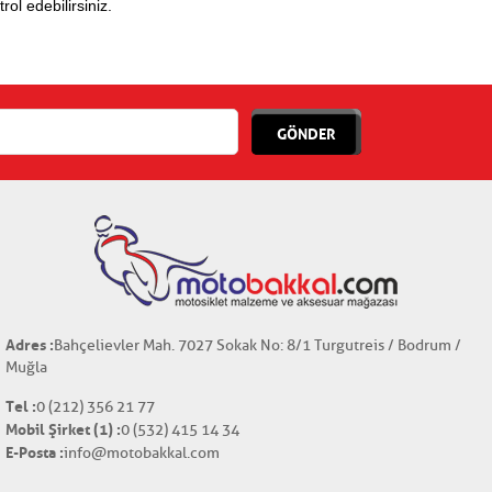
ol edebilirsiniz.
GÖNDER
Adres :
Bahçelievler Mah. 7027 Sokak No: 8/1 Turgutreis / Bodrum /
Muğla
Tel :
0 (212) 356 21 77
Mobil Şirket (1) :
0 (532) 415 14 34
E-Posta :
info@motobakkal.com