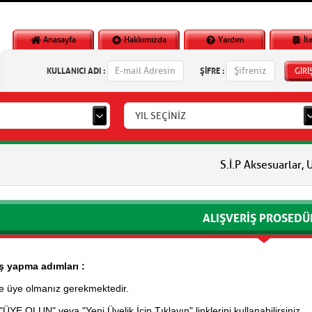
Anasayfa
Hakkımızda
Yardım
İl
KULLANICI ADI :
ŞİFRE :
GİRİ
YIL SEÇİNİZ
S.İ.P Aksesuarlar, Unib
ALIŞVERIŞ PROSEDÜ
iş yapma adımları :
ze üye olmanız gerekmektedir.
"ÜYE OLUN" veya "Yeni Üyelik İçin Tıklayın" linklerini kullanabilirsiniz.