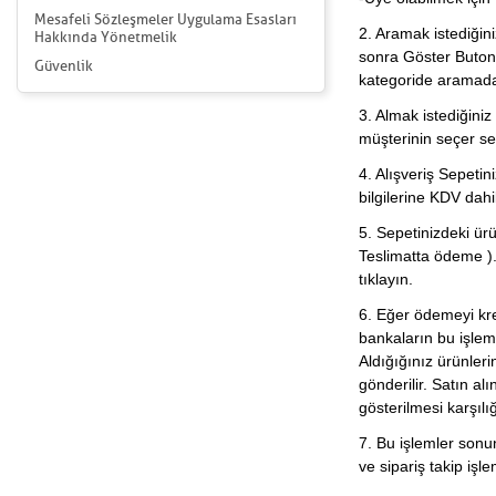
Mesafeli Sözleşmeler Uygulama Esasları
2. Aramak istediğin
Hakkında Yönetmelik
sonra Göster Butonun
Güvenlik
kategoride aramada 
3. Almak istediğiniz
müşterinin seçer se
4. Alışveriş Sepetiniz
bilgilerine KDV dahil
5. Sepetinizdeki ürün
Teslimatta ödeme ).
tıklayın.
6. Eğer ödemeyi kre
bankaların bu işlemi
Aldığığınız ürünlerin
gönderilir. Satın al
gösterilmesi karşılığ
7. Bu işlemler sonu
ve sipariş takip işl