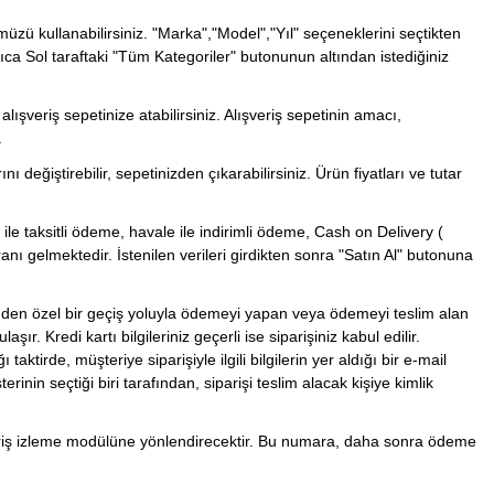
ü kullanabilirsiniz. "Marka","Model","Yıl" seçeneklerini seçtikten
rıca Sol taraftaki "Tüm Kategoriler" butonunun altından istediğiniz
lışveriş sepetinize atabilirsiniz. Alışveriş sepetinin amacı,
.
rını değiştirebilir, sepetinizden çıkarabilirsiniz. Ürün fiyatları ve tutar
tı ile taksitli ödeme, havale ile indirimli ödeme, Cash on Delivery (
ı gelmektedir. İstenilen verileri girdikten sonra "Satın Al" butonuna
rinden özel bir geçiş yoluyla ödemeyi yapan veya ödemeyi teslim alan
. Kredi kartı bilgileriniz geçerli ise siparişiniz kabul edilir.
aktirde, müşteriye siparişiyle ilgili bilgilerin yer aldığı bir e-mail
inin seçtiği biri tarafından, siparişi teslim alacak kişiye kimlik
ipariş izleme modülüne yönlendirecektir. Bu numara, daha sonra ödeme