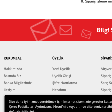
8. Sipariş izleme mo
Bilgi
KURUMSAL
ÜYELİK
SİPARİ
Hakkımızda
Yeni Üyelik
Alışver
Basında Biz
Üyelik Girişi
Sipariş
Banka Bilgilerimiz
Şifre Hatırlatma
Satış 
İletişim
Hesabım
Sipariş
Favorilerim
Gizlili
Size daha iyi hizmet verebilmek için internet sitemizde çerezler kulla
Yardım
Çerez Politikaları Aydınlatma Metni’ni okuyabilir ve dilerseniz tercihl
değiştirebilirsiniz.