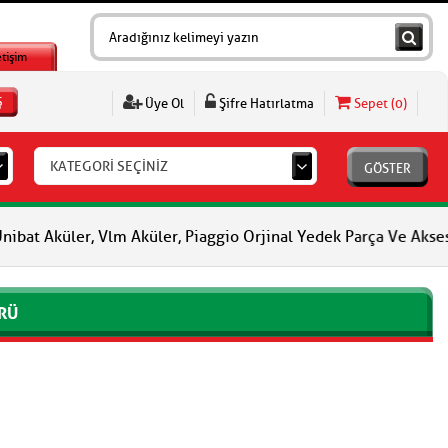
etişim
Ş
Üye Ol
Şifre Hatırlatma
Sepet (
0
)
KATEGORİ SEÇİNİZ
GÖSTER
at Aküler, Vlm Aküler, Piaggio Orjinal Yedek Parça Ve Aksesuar,
RÜ