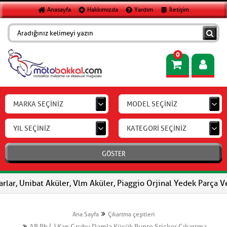
Anasayfa
Hakkımızda
Yardım
İletişim
0
MARKA SEÇİNİZ
MODEL SEÇİNİZ
YIL SEÇİNİZ
KATEGORİ SEÇİNİZ
GÖSTER
ar, Unibat Aküler, Vlm Aküler, Piaggio Orjinal Yedek Parça Ve Ak
Ana Sayfa
Çıkartma çeşitleri
AB Rh (-) Kan Grubu Damla Küçük Punto Sticker Çıkartma