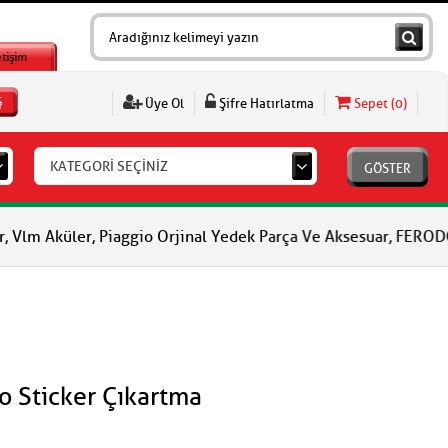
etişim
Ş
Üye Ol
Şifre Hatırlatma
Sepet (
0
)
KATEGORİ SEÇİNİZ
GÖSTER
küler, Piaggio Orjinal Yedek Parça Ve Aksesuar, FERODO Fren Bala
to Sticker Çıkartma