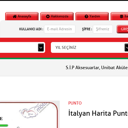
Anasayfa
Hakkımızda
Yardım
İl
KULLANICI ADI :
ŞİFRE :
GİRİ
YIL SEÇİNİZ
S.İ.P Aksesuarlar, Unibat Aküler, Vlm A
PUNTO
İtalyan Harita Pun