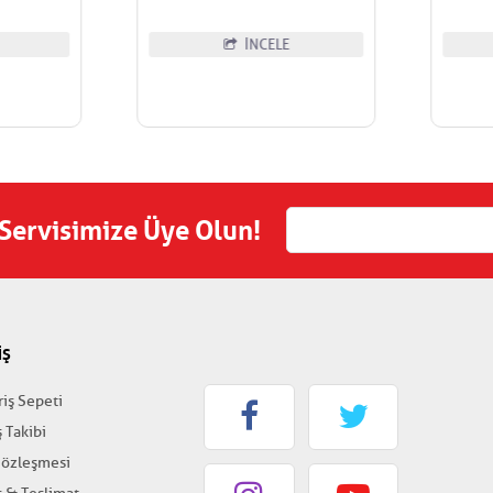
İNCELE
 Servisimize Üye Olun!
İŞ
riş Sepeti
ş Takibi
Sözleşmesi