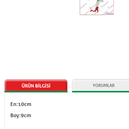
ÜRÜN BİLGİSİ
YORUMLAR
En:10cm
Boy:9cm