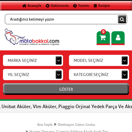
Anasayfa
Hakkımızda
Yardım
İletişim
0
MARKA SEÇİNİZ
MODEL SEÇİNİZ
YIL SEÇİNİZ
KATEGORİ SEÇİNİZ
GÖSTER
nibat Aküler, Vlm Aküler, Piaggio Orjinal Yedek Parça Ve Aksesu
Ana Sayfa
Direksiyon Gidon Grubu
Harris Ornage-Gümüş Silikon Elcik Açık Tip