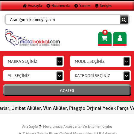
Anasayfa
Hakkımızda
Yardım
İletişim
0
MARKA SEÇİNİZ
MODEL SEÇİNİZ
YIL SEÇİNİZ
KATEGORİ SEÇİNİZ
GÖSTER
ar, Unibat Aküler, Vlm Aküler, Piaggio Orjinal Yedek Parça Ve Ak
Ana Sayfa
Motorunuza Aksesuarlar Ve Ekipman Grubu
Gidona Takıla Bilen Oxford Motosiklet USB Adaptör