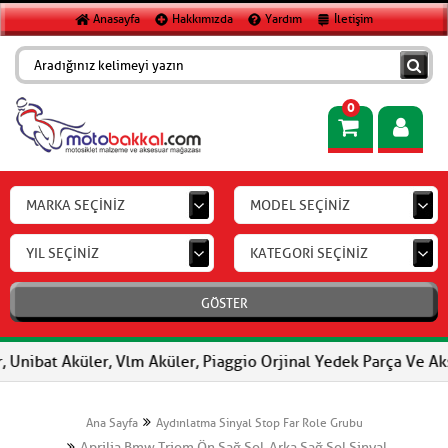
Anasayfa
Hakkımızda
Yardım
İletişim
0
MARKA SEÇİNİZ
MODEL SEÇİNİZ
YIL SEÇİNİZ
KATEGORİ SEÇİNİZ
GÖSTER
Unibat Aküler, Vlm Aküler, Piaggio Orjinal Yedek Parça Ve Aksesu
Ana Sayfa
Aydınlatma Sinyal Stop Far Role Grubu
Aprilia,Bmw Triom Ön Sağ,Sol-Arka Sağ,Sol Sinyal